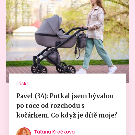
Láska
Pavel (34): Potkal jsem bývalou
po roce od rozchodu s
kočárkem. Co když je dítě moje?
Taťána Kročková