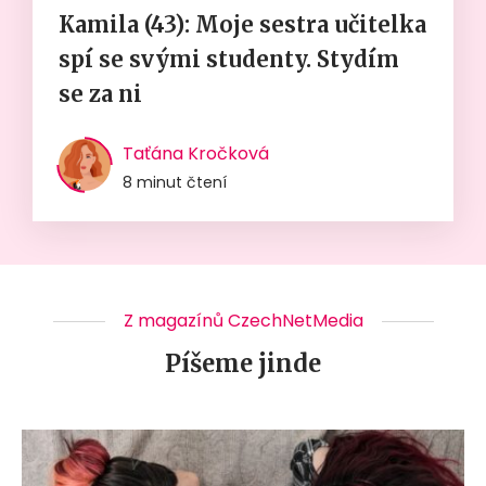
Kamila (43): Moje sestra učitelka
spí se svými studenty. Stydím
se za ni
Taťána Kročková
8 minut čtení
Z magazínů CzechNetMedia
Píšeme jinde