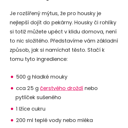
Je rozšířený mýtus, že pro housky je
nejlepší dojít do pekárny. Housky či rohlíky
si totiž můžete upéct v klidu domova, není
to nic složitého. Představíme vám základní
způsob, jak si namíchat těsto. Stačí k
tomu tyto ingredience:
500 g hladké mouky
cca 25 g
čerstvého droždí
nebo
pytlíček sušeného
1 lžíce cukru
200 ml teplé vody nebo mléka