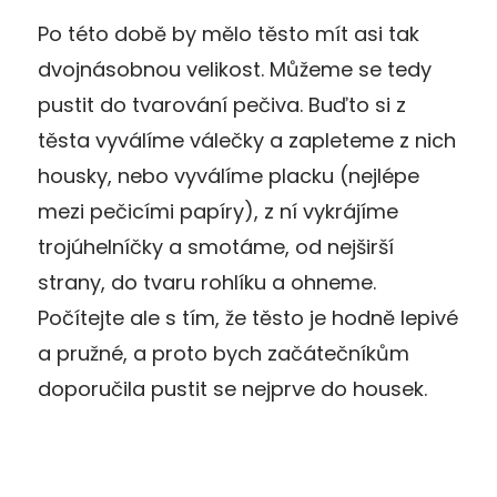
Po této době by mělo těsto mít asi tak
dvojnásobnou velikost. Můžeme se tedy
pustit do tvarování pečiva. Buďto si z
těsta vyválíme válečky a zapleteme z nich
housky, nebo vyválíme placku (nejlépe
mezi pečicími papíry), z ní vykrájíme
trojúhelníčky a smotáme, od nejširší
strany, do tvaru rohlíku a ohneme.
Počítejte ale s tím, že těsto je hodně lepivé
a pružné, a proto bych začátečníkům
doporučila pustit se nejprve do housek.