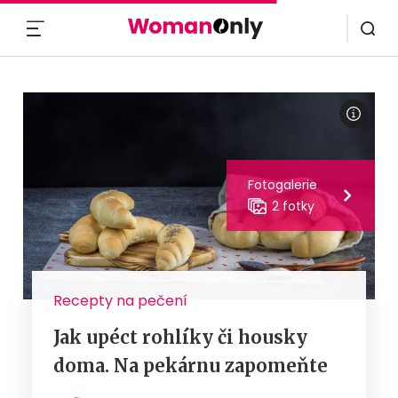
MENU
Fotogalerie
2 fotky
Recepty na pečení
Jak upéct rohlíky či housky
doma. Na pekárnu zapomeňte