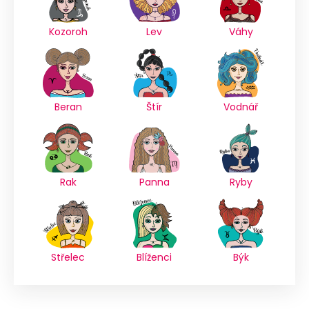
Kozoroh
Lev
Váhy
Beran
Štír
Vodnář
Rak
Panna
Ryby
Střelec
Blíženci
Býk