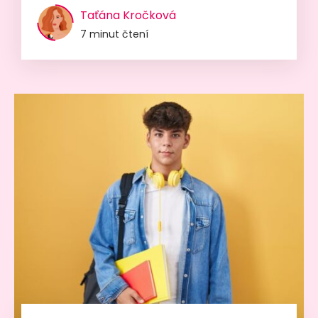
Taťána Kročková
7 minut čtení