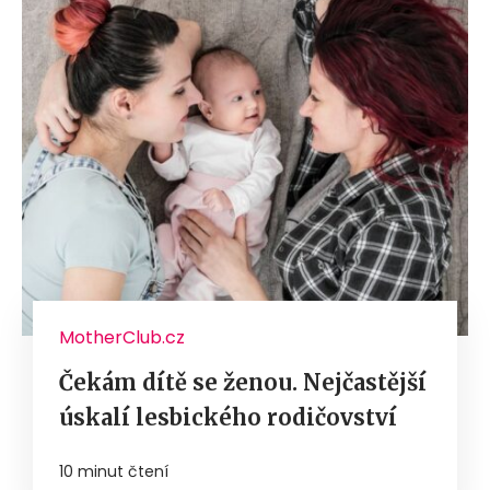
MotherClub.cz
Čekám dítě se ženou. Nejčastější
úskalí lesbického rodičovství
10 minut čtení