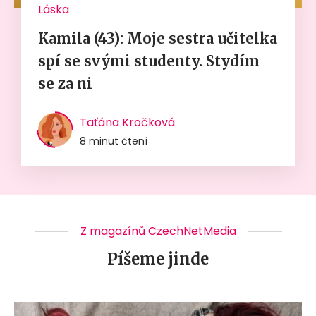
Láska
Kamila (43): Moje sestra učitelka
spí se svými studenty. Stydím
se za ni
Taťána Kročková
8 minut čtení
Z magazínů CzechNetMedia
Píšeme jinde