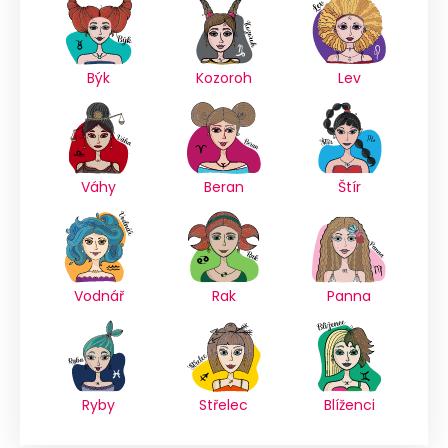
Býk
Kozoroh
Lev
Váhy
Beran
Štír
Vodnář
Rak
Panna
Ryby
Střelec
Blíženci