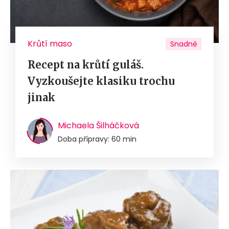
Krůtí maso
Snadné
Recept na krůtí guláš.
Vyzkoušejte klasiku trochu
jinak
Michaela Šilháčková
Doba přípravy: 60 min