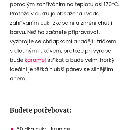
pomalým zahříváním na teplotu asi 170°C.
Protože v cukru je obsažena i voda,
zahříváním cukr zkapalní a změní chuť i
barvu. Než ho začnete připravovat,
vyzbrojte se chňapkami a raději i tričkem
s dlouhým rukávem, protože při výrobě
bude
karamel
stříkat a bude velmi horký.
Ideální je těžká hlubší pánev se silnějším
dnem.
Budete potřebovat:
50 dkg cukru krupice