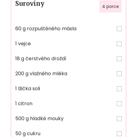
Suroviny
4 porce
60 g rozpuštěného másla
1 vejce
18 g čerstvého droždí
200 g vlažného mléka
1 lžička soli
1 citron
500 g hladké mouky
50 g cukru