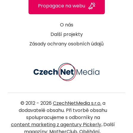
Propagace na webu
O nás
Další projekty
Zásady ochrany osobních údajů
© 2012 - 2026
CzechNetMedia s.r.o.
a
dodavatelé obsahu. Při tvorbě obsahu
spolupracujeme s odborníky na
content marketing z agentury Pickerly
.
Další
magazíny:
MotherClub
,
Oběhání
,