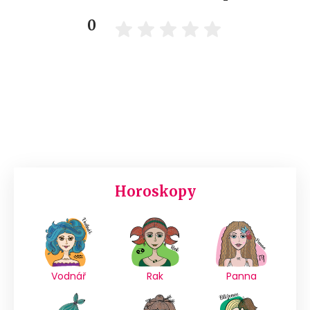
0
Horoskopy
Vodnář
Rak
Panna