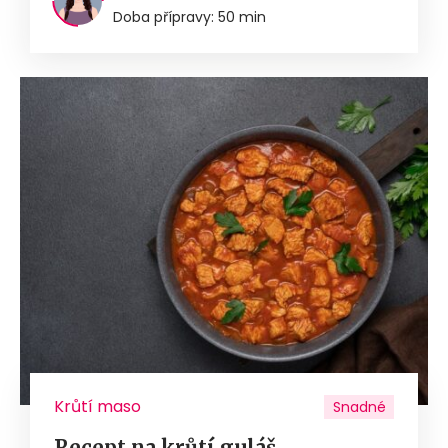
Doba přípravy: 50 min
Krůtí maso
Snadné
Recept na krůtí guláš.