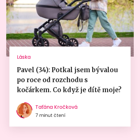
Láska
Pavel (34): Potkal jsem bývalou
po roce od rozchodu s
kočárkem. Co když je dítě moje?
Taťána Kročková
7 minut čtení