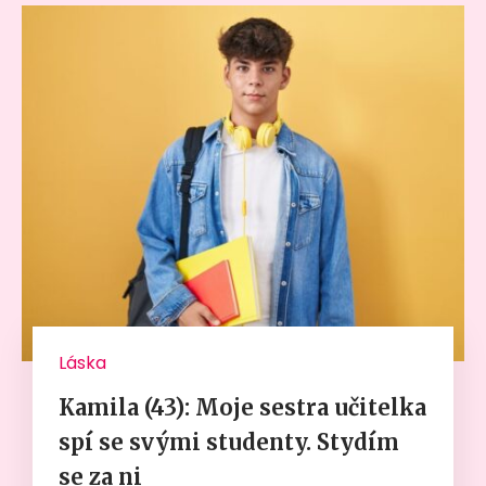
Láska
Kamila (43): Moje sestra učitelka
spí se svými studenty. Stydím
se za ni