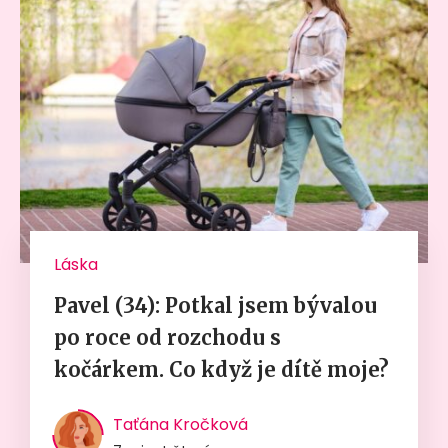
Láska
Pavel (34): Potkal jsem bývalou
po roce od rozchodu s
kočárkem. Co když je dítě moje?
Taťána Kročková