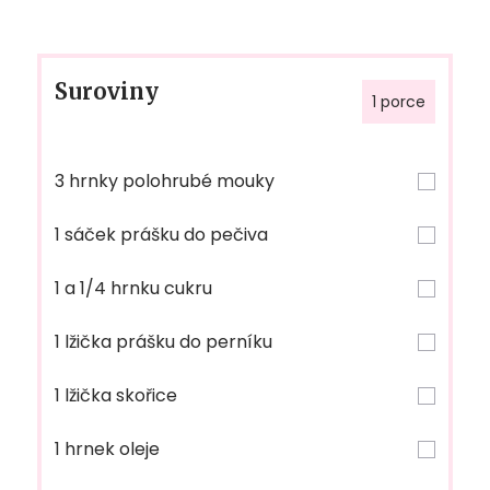
Suroviny
1 porce
3 hrnky polohrubé mouky
1 sáček prášku do pečiva
1 a 1/4 hrnku cukru
1 lžička prášku do perníku
1 lžička skořice
1 hrnek oleje