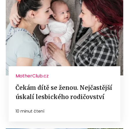
MotherClub.cz
Čekám dítě se ženou. Nejčastější
úskalí lesbického rodičovství
10 minut čtení