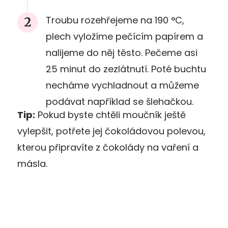
Troubu rozehřejeme na 190 °C,
plech vyložíme pečícím papírem a
nalijeme do něj těsto. Pečeme asi
25 minut do zezlátnutí. Poté buchtu
necháme vychladnout a můžeme
podávat například se šlehačkou.
Tip:
Pokud byste chtěli moučník ještě
vylepšit, potřete jej čokoládovou polevou,
kterou připravíte z čokolády na vaření a
másla.