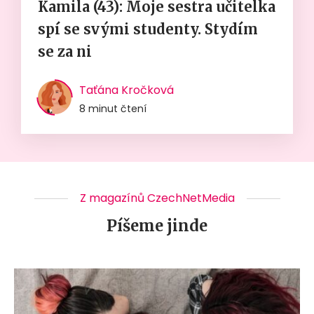
Kamila (43): Moje sestra učitelka
spí se svými studenty. Stydím
se za ni
Taťána Kročková
8 minut čtení
Z magazínů CzechNetMedia
Píšeme jinde