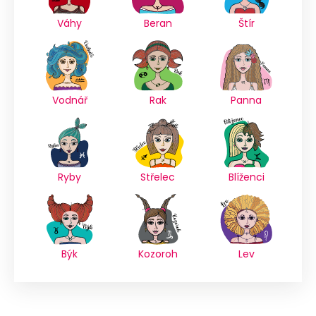
Váhy
Beran
Štír
Vodnář
Rak
Panna
Ryby
Střelec
Blíženci
Býk
Kozoroh
Lev