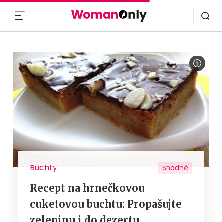
MENU
Buchty
Snadné
Recept na hrnečkovou
cuketovou buchtu: Propašujte
zeleninu i do dezertu