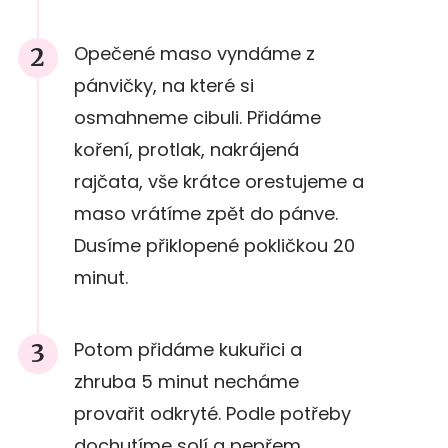
Opečené maso vyndáme z
pánvičky, na které si
osmahneme cibuli. Přidáme
koření, protlak, nakrájená
rajčata, vše krátce orestujeme a
maso vrátíme zpět do pánve.
Dusíme přiklopené pokličkou 20
minut.
Potom přidáme kukuřici a
zhruba 5 minut necháme
provařit odkryté. Podle potřeby
dochutíme solí a pepřem.