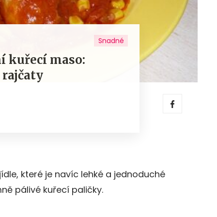
Snadné
í kuřecí maso:
 rajčaty
ídle, které je navíc lehké a jednoduché
ně pálivé kuřecí paličky.