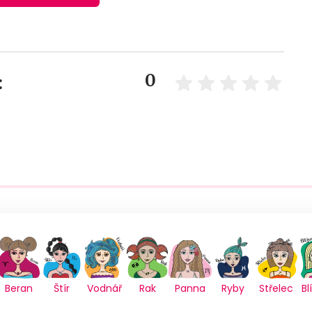
0
:
Beran
Štír
Vodnář
Rak
Panna
Ryby
Střelec
Bl