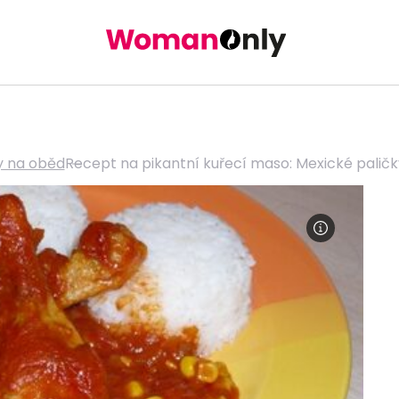
 na oběd
Recept na pikantní kuřecí maso: Mexické paličky