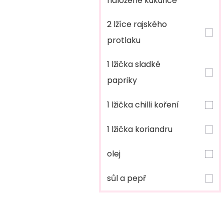
naložené kukuřice
2 lžíce rajského
protlaku
1 lžička sladké
papriky
1 lžička chilli koření
1 lžička koriandru
olej
sůl a pepř