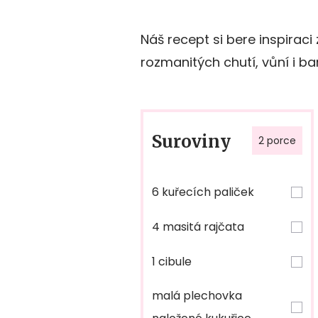
Náš recept si bere inspiraci
rozmanitých chutí, vůní i b
Suroviny
2 porce
6 kuřecích paliček
4 masitá rajčata
1 cibule
malá plechovka