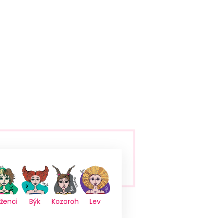
íženci
Býk
Kozoroh
Lev