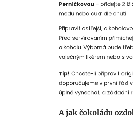
Perníčkovou
– přidejte 2 lž
medu nebo cukr dle chuti
Připravit ostřejší, alkoholov
Před servírováním přimíche
alkoholu. Výborná bude tře
vaječným likérem nebo s 
Tip!
Chcete-li připravit orig
doporučujeme v první fázi va
úplně vynechat, a základní 
A jak čokoládu ozdob