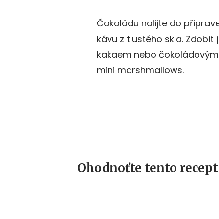
Čokoládu nalijte do připra
kávu z tlustého skla. Zdobi
kakaem nebo čokoládovými h
mini marshmallows.
Ohodnoťte tento recept