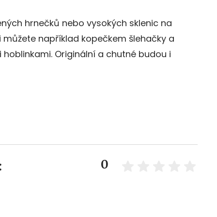
vených hrnečků nebo vysokých sklenic na
t ji můžete například kopečkem šlehačky a
oblinkami. Originální a chutné budou i
0
: