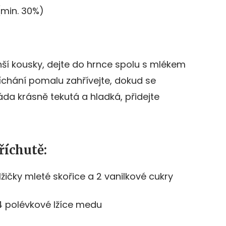
(min. 30%)
í kousky, dejte do hrnce spolu s mlékem
chání pomalu zahřívejte, dokud se
áda krásně tekutá a hladká, přidejte
říchutě:
lžičky mleté skořice a 2 vanilkové cukry
4 polévkové lžíce medu