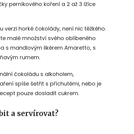
ičky perníkového koření a 2 až 3 lžíce
ou verzi horké čokolády, není nic těžkého.
jte malé množství svého oblíbeného
ba s mandlovým likérem Amaretto, s
voňavým rumem.
inální čokoládu s alkoholem,
ření spíše šetřit s příchutěmi, nebo je
recept pouze dosladit cukrem.
it a servírovat?