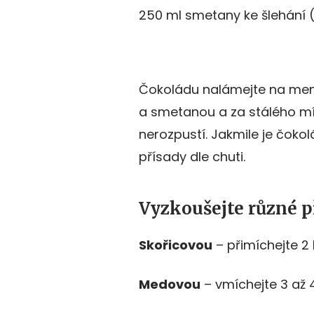
250 ml smetany ke šlehání 
Čokoládu nalámejte na menš
a smetanou a za stálého mí
nerozpustí. Jakmile je čokol
přísady dle chuti.
Vyzkoušejte různé p
Skořicovou
– přimíchejte 2 
Medovou
– vmíchejte 3 až 