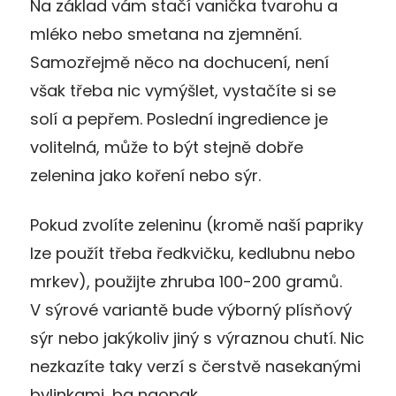
Na základ vám stačí vanička tvarohu a
mléko nebo smetana na zjemnění.
Samozřejmě něco na dochucení, není
však třeba nic vymýšlet, vystačíte si se
solí a pepřem. Poslední ingredience je
volitelná, může to být stejně dobře
zelenina jako koření nebo sýr.
Pokud zvolíte zeleninu (kromě naší papriky
lze použít třeba ředkvičku, kedlubnu nebo
mrkev), použijte zhruba 100-200 gramů.
V sýrové variantě bude výborný plísňový
sýr nebo jakýkoliv jiný s výraznou chutí. Nic
nezkazíte taky verzí s čerstvě nasekanými
bylinkami, ba naopak.