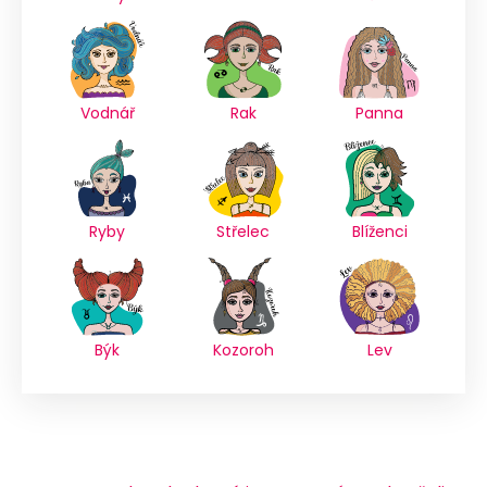
Vodnář
Rak
Panna
Ryby
Střelec
Blíženci
Býk
Kozoroh
Lev