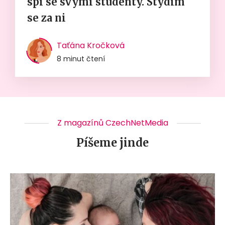
spí se svými studenty. Stydím
se za ni
Taťána Kročková
8 minut čtení
Z magazínů CzechNetMedia
Píšeme jinde