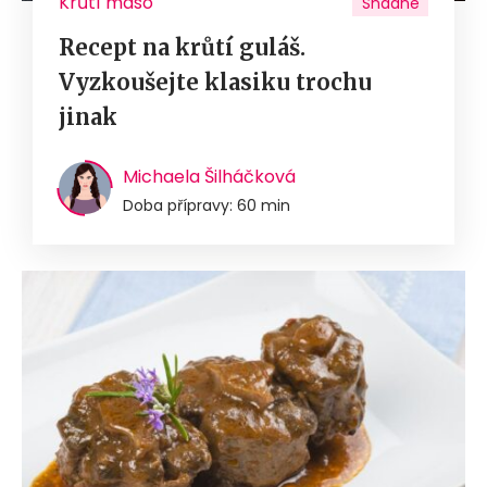
Krůtí maso
Snadné
Recept na krůtí guláš.
Vyzkoušejte klasiku trochu
jinak
Michaela Šilháčková
Doba přípravy: 60 min