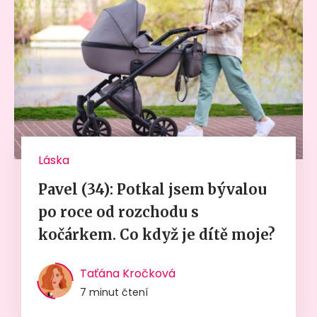
Láska
Pavel (34): Potkal jsem bývalou
po roce od rozchodu s
kočárkem. Co když je dítě moje?
Taťána Kročková
7 minut čtení