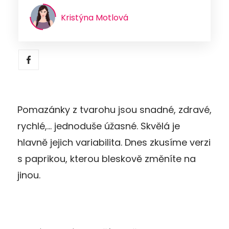
Kristýna Motlová
Pomazánky z tvarohu jsou snadné, zdravé,
rychlé,… jednoduše úžasné. Skvělá je
hlavně jejich variabilita. Dnes zkusíme verzi
s paprikou, kterou bleskově změníte na
jinou.