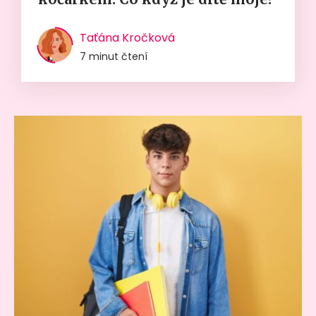
Taťána Kročková
7 minut čtení