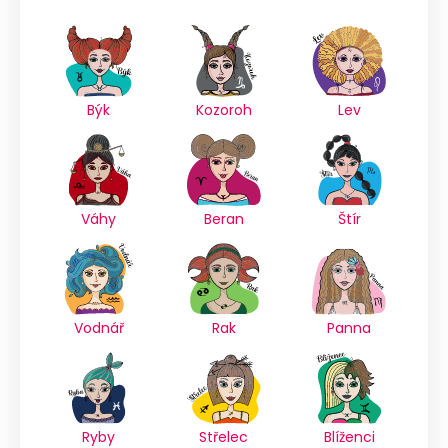
Býk
Kozoroh
Lev
Váhy
Beran
Štír
Vodnář
Rak
Panna
Ryby
Střelec
Blíženci