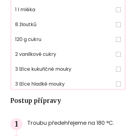
1 l mléka
8 žloutků
120 g cukru
2 vanilkové cukry
3 lžíce kukuřičné mouky
3 lžíce hladké mouky
Postup přípravy
Troubu předehřejeme na 180 °C.