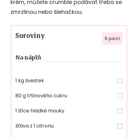
krém, můžete crumble podávat třeba se
zmrzlinou nebo šlehačkou.
Suroviny
6 porcí
Na náplň
1 kg švestek
80 g třtinového cukru
1 lžíce hladké mouky
šťáva z 1 citronu