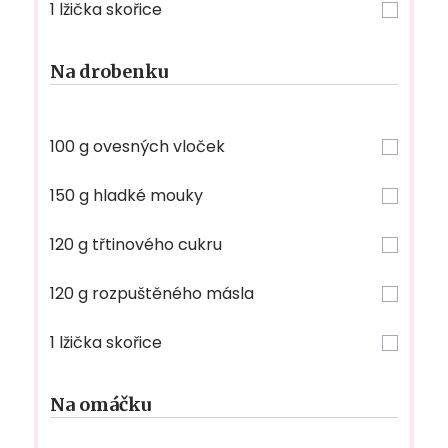
1 lžička skořice
Na drobenku
100 g ovesných vloček
150 g hladké mouky
120 g třtinového cukru
120 g rozpuštěného másla
1 lžička skořice
Na omáčku