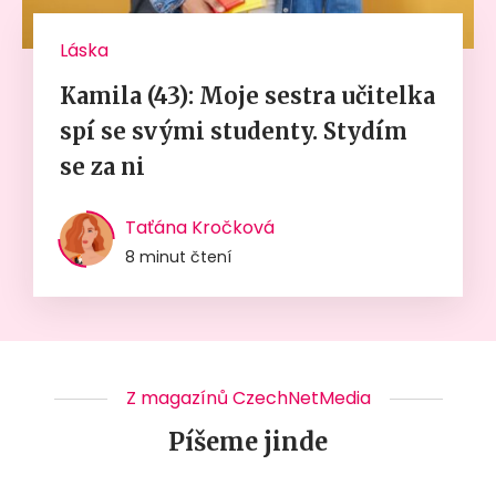
Láska
Kamila (43): Moje sestra učitelka
spí se svými studenty. Stydím
se za ni
Taťána Kročková
8 minut čtení
Z magazínů CzechNetMedia
Píšeme jinde