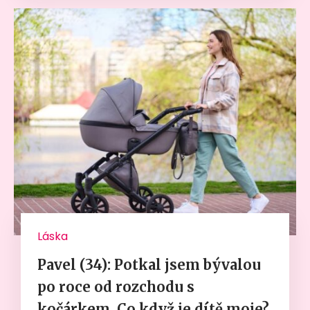
Láska
Pavel (34): Potkal jsem bývalou
po roce od rozchodu s
kočárkem. Co když je dítě moje?