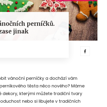
ánočních perníčků.
zase jinak
zdobit vánoční perníčky a dochází vám
z perníkového těsta něco nového? Máme
é dekory, kterými můžete tradiční tvary
noduchost nebo si libujete v tradičních