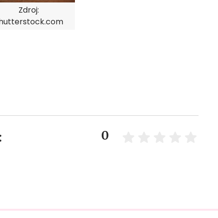
Zdroj:
hutterstock.com
0
: