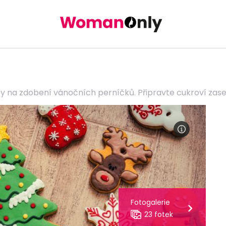
py na zdobení vánočních perníčků. Připravte cukroví zase 
Fotogalerie
23 fotek