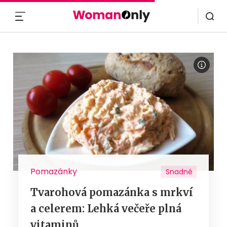
MENU
Pomazánky
Snadné
Tvarohová pomazánka s mrkví
a celerem: Lehká večeře plná
vitaminů