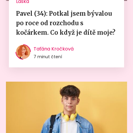
Láska
Pavel (34): Potkal jsem bývalou
po roce od rozchodu s
kočárkem. Co když je dítě moje?
Taťána Kročková
7 minut čtení