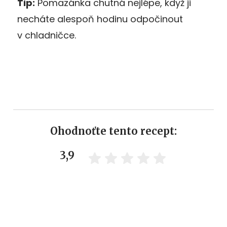
Tip:
Pomazánka chutná nejlépe, když ji
necháte alespoň hodinu odpočinout
v chladničce.
Ohodnoťte tento recept:
3,9