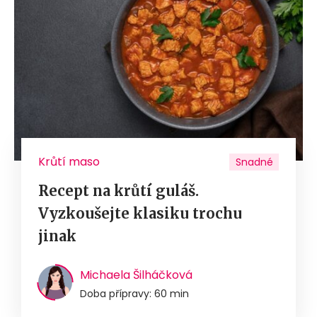
Krůtí maso
Snadné
Recept na krůtí guláš.
Vyzkoušejte klasiku trochu
jinak
Michaela Šilháčková
Doba přípravy: 60 min