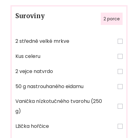
Suroviny
2 porce
2 středně velké mrkve
Kus celeru
2 vejce natvrdo
50 g nastrouhaného eidamu
Vanička nízkotučného tvarohu (250
g)
Lžička hořčice