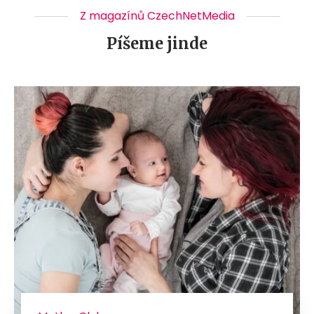
Z magazínů CzechNetMedia
Píšeme jinde