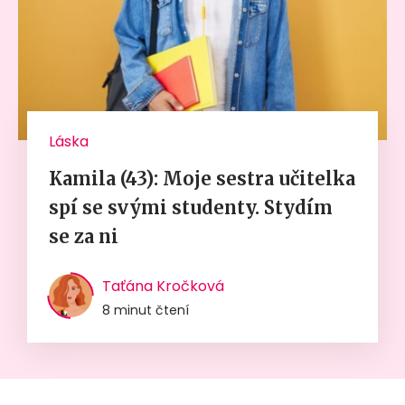
Láska
Kamila (43): Moje sestra učitelka
spí se svými studenty. Stydím
se za ni
Taťána Kročková
8 minut čtení