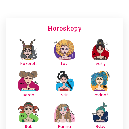
Horoskopy
Kozoroh
Lev
Váhy
Beran
Štír
Vodnář
Rak
Panna
Ryby