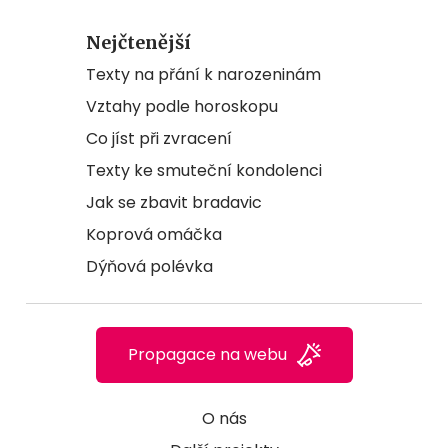
Nejčtenější
Texty na přání k narozeninám
Vztahy podle horoskopu
Co jíst při zvracení
Texty ke smuteční kondolenci
Jak se zbavit bradavic
Koprová omáčka
Dýňová polévka
Propagace na webu
O nás