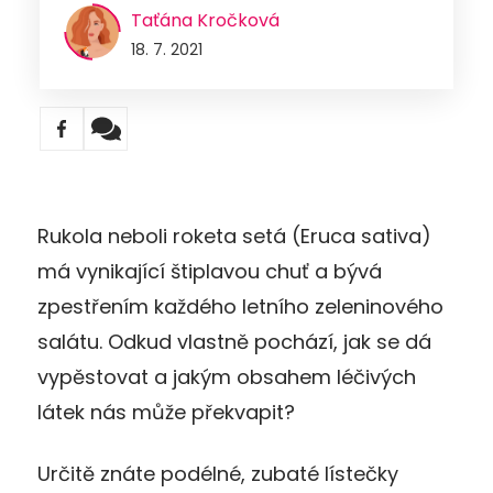
Taťána Kročková
18. 7. 2021
Rukola neboli roketa setá (Eruca sativa)
má vynikající štiplavou chuť a bývá
zpestřením každého letního zeleninového
salátu. Odkud vlastně pochází, jak se dá
vypěstovat a jakým obsahem léčivých
látek nás může překvapit?
Určitě znáte podélné, zubaté lístečky