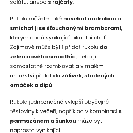
salátu, anebo
s rajčaty
.
Rukolu můžete také
nasekat nadrobno a
smíchat ji se šťouchanými bramborami
,
kterým dodá vynikající pikantní chuť.
Zajímavé může být i přidat rukolu
do
zeleninového smoothie
, nebo ji
samostatně rozmixovat a v malém
množství přidat
do zálivek, studených
omáček a dipů
.
Rukola jednoznačně vylepší obyčejné
těstoviny k večeři, například v kombinaci
s
parmazánem a šunkou
může být
naprosto vynikající!