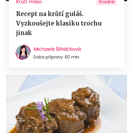
Krůtí maso
Snadné
Recept na krůtí guláš.
Vyzkoušejte klasiku trochu
jinak
Michaela Šilháčková
Doba přípravy: 60 min