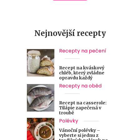
Nejnovější recepty
Recepty na pečení
Recept na kváskový
chléb, který zvládne
opravdu každý
Recepty na oběd
Recept na casserole:
Tilápie zapečená v
troubě
Polévky
Vánoční polévky –
vyberte si jednu z