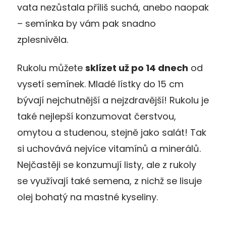
vata nezůstala příliš suchá, anebo naopak
– semínka by vám pak snadno
zplesnivěla.
Rukolu můžete
sklízet už po 14 dnech
od
vysetí semínek. Mladé lístky do 15 cm
bývají nejchutnější a nejzdravější! Rukolu je
také nejlepší konzumovat čerstvou,
omytou a studenou, stejně jako salát! Tak
si uchovává nejvíce vitamínů a minerálů.
Nejčastěji se konzumují listy, ale z rukoly
se využívají také semena, z nichž se lisuje
olej bohatý na mastné kyseliny.