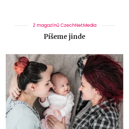
Z magazínů CzechNetMedia
Píšeme jinde