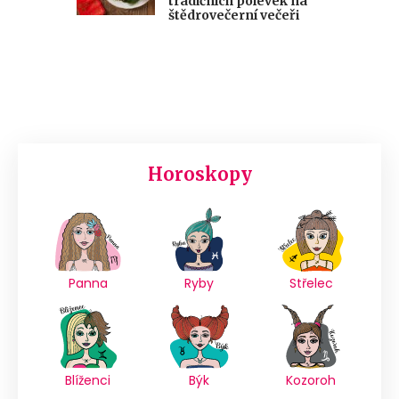
tradičních polévek na
štědrovečerní večeři
Horoskopy
Panna
Ryby
Střelec
Blíženci
Býk
Kozoroh