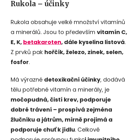
Rukola – účinky
Rukola obsahuje velké množství vitamínů
a minerálů. Jsou to především
vitamín C,
E, K,
betakaroten
, dále kyselina listová
.
Z prvků pak
hořčík, železo, zinek, selen,
fosfor
.
Má výrazné
detoxikační účinky
, dodává
tělu potřebné vitamín a minerály, je
močopudná, čistí krev, podporuje
dobré trávení – prospívá zejména
žlučníku a játrům, mírně projímá a
podporuje chuť k jídlu
. Celkově
podporuje správnou funkc
i imunitního