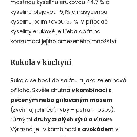
mastnou kyselinu erukovou 44,7 % a
kyselinu olejovou 15,1% a nasycenou
kyselinu palmitovou 5,1 %. V případě
kyseliny erukové je třeba dbát na
konzumaci jejího omezeného množství.
Rukola v kuchyni
Rukola se hodí do salátu a jako zeleninová
příloha. Skvěle chutná
v kombinaci s
pečeným nebo grilovaným masem
(zvěřina, jehněčí, ryby – pstruh, losos),
různými
druhy zralých sýrů a vínem
.
Výrazná je i v kombinaci
s avokádem
v