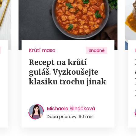
Krůtí maso
Snadné
Recept na krůtí
guláš. Vyzkoušejte
u
klasiku trochu jinak
Michaela Šilháčková
Doba přípravy: 60 min