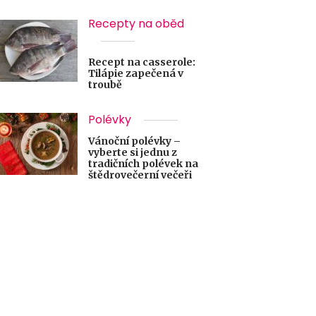
Recepty na oběd
Recept na casserole:
Tilápie zapečená v
troubě
Polévky
Vánoční polévky –
vyberte si jednu z
tradičních polévek na
štědrovečerní večeři