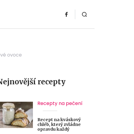
avé ovoce
Nejnovější recepty
Recepty na pečení
Recept na kváskový
chléb, který zvládne
opravdu každý