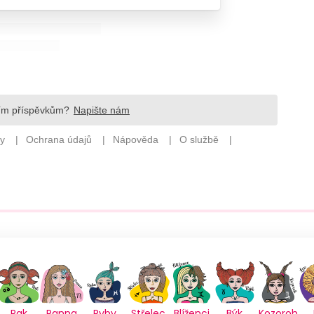
Rak
Panna
Ryby
Střelec
Blíženci
Býk
Kozoroh