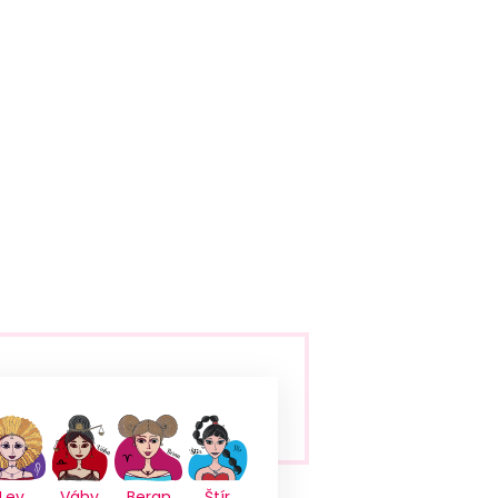
Lev
Váhy
Beran
Štír