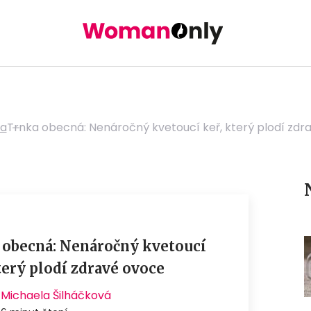
da
Trnka obecná: Nenáročný kvetoucí keř, který plodí zdr