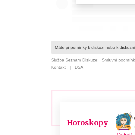
Horoskopy
Vodnář