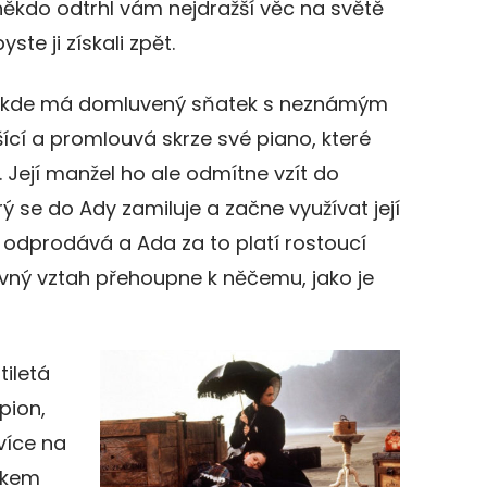
 někdo odtrhl vám nejdražší věc na světě
ste ji získali zpět.
d, kde má domluvený sňatek s neznámým
šící a promlouvá skrze své piano, které
Její manžel ho ale odmítne vzít do
ý se do Ady zamiluje a začne využívat její
o odprodává a Ada za to platí rostoucí
ivný vztah přehoupne k něčemu, jako je
iletá
pion,
více na
mkem