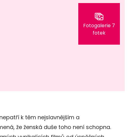
Fotogalerie 7
fotek
 nepatří k těm nejslavnějším a
mená, že ženská duše toho není schopna.
aných vynikajících filmů od úspěšných