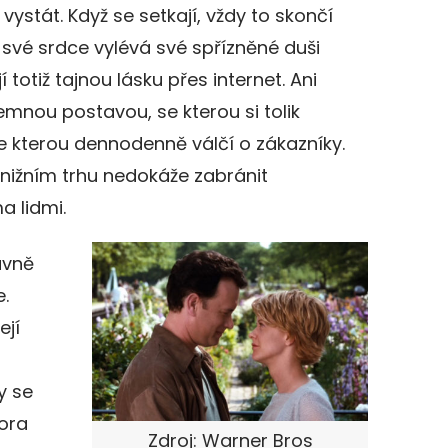
ystát. Když se setkají, vždy to skončí
i své srdce vylévá své spřízněné duši
otiž tajnou lásku přes internet. Ani
jemnou postavou, se kterou si tolik
e kterou dennodenně válčí o zákazníky.
a knižním trhu nedokáže zabránit
 lidmi.
avně
.
ejí
y se
ora
Zdroj: Warner Bros