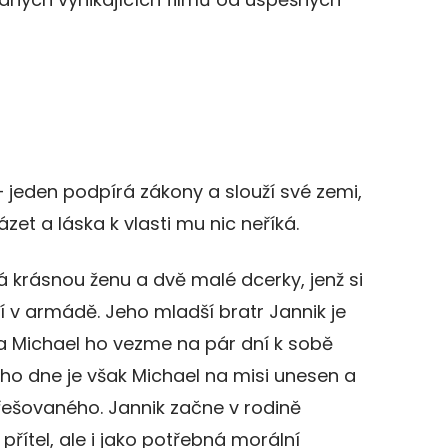
– jeden podpírá zákony a slouží své zemi,
et a láska k vlasti mu nic neříká.
má krásnou ženu a dvě malé dcerky, jenž si
 v armádě. Jeho mladší bratr Jannik je
a Michael ho vezme na pár dní k sobě
oho dne je však Michael na misi unesen a
řešovaného. Jannik začne v rodině
přítel, ale i jako potřebná morální