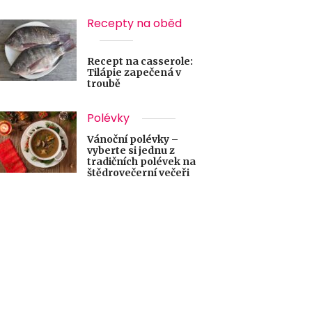
Recepty na oběd
Recept na casserole:
Tilápie zapečená v
troubě
Polévky
Vánoční polévky –
vyberte si jednu z
tradičních polévek na
štědrovečerní večeři