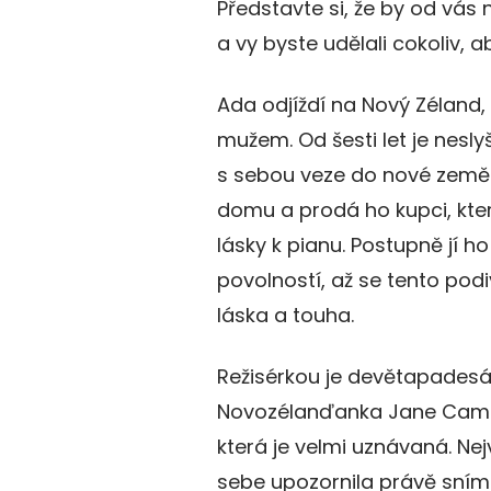
Představte si, že by od vás
a vy byste udělali cokoliv, aby
Ada odjíždí na Nový Zélan
mužem. Od šesti let je nesly
s sebou veze do nové země. 
domu a prodá ho kupci, kter
lásky k pianu. Postupně jí h
povolností, až se tento pod
láska a touha.
Režisérkou je devětapadesát
Novozélanďanka Jane Cam
která je velmi uznávaná. Nej
sebe upozornila právě sní