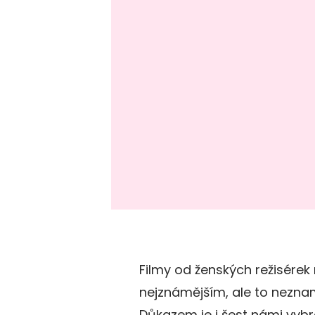
Filmy od ženských režisérek
nejznámějším, ale to nezna
Důkazem je i šest námi vybr