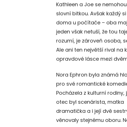
Kathleen a Joe se nemohou v
slovní bitkou. Avšak každý s
doma u počítače – oba mají t
jeden však netuší, že tou ta
rozumí, je zároveň osoba, s
Ale ani ten největší rival n
opravdové lásce mezi dvěma
Nora Ephron byla známá hl
pro své romantické komedie
Pocházela z kulturní rodiny, j
otec byl scenárista, matka
dramatička a i její dvě sestr
věnovaly stejnému oboru. N