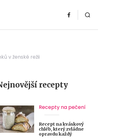
ů v ženské režii
Nejnovější recepty
Recepty na pečení
Recept na kváskový
chléb, který zvládne
opravdu každý