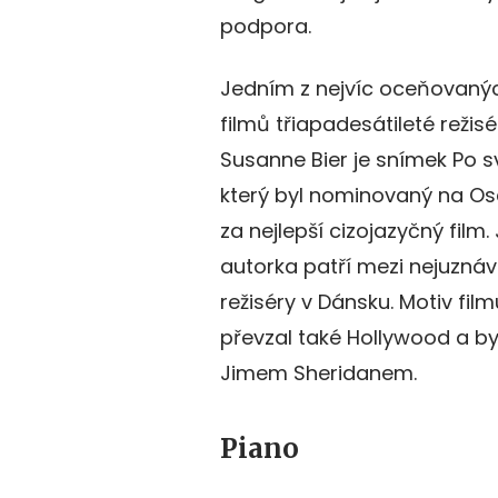
podpora.
Jedním z nejvíc oceňovaný
filmů třiapadesátileté režisé
Susanne Bier je snímek Po s
který byl nominovaný na O
za nejlepší cizojazyčný film.
autorka patří mezi nejuznáv
režiséry v Dánsku. Motiv film
převzal také Hollywood a by
Jimem Sheridanem.
Piano