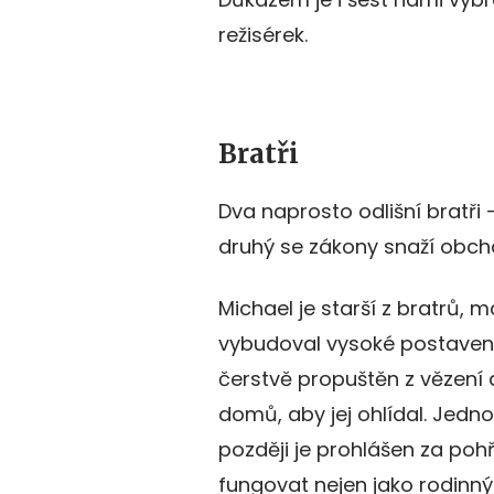
režisérek.
Bratři
Dva naprosto odlišní bratři 
druhý se zákony snaží obcház
Michael je starší z bratrů, 
vybudoval vysoké postavení
čerstvě propuštěn z vězení 
domů, aby jej ohlídal. Jedn
později je prohlášen za poh
fungovat nejen jako rodinný 