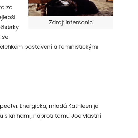
ra za
jlepší
Zdroj: Intersonic
žisérky
 se
nelehkém postavení a feministickými
upectví. Energická, mladá Kathleen je
 s knihami, naproti tomu Joe vlastní