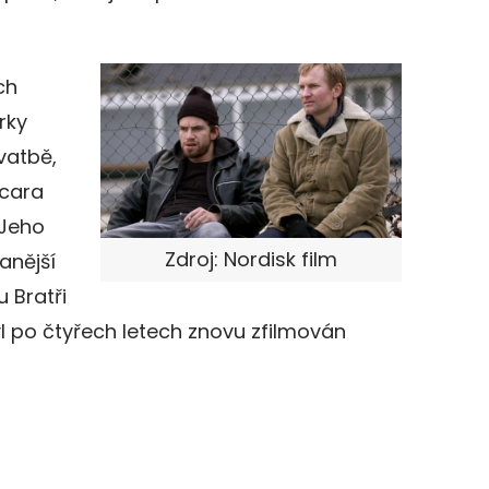
ch
rky
vatbě,
scara
 Jeho
Zdroj: Nordisk film
anější
u Bratři
l po čtyřech letech znovu zfilmován