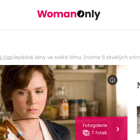
ý čas
Úspěšné ženy ve světě filmu. Známe 6 skvělých snímk
Fotogalerie
7 fotek