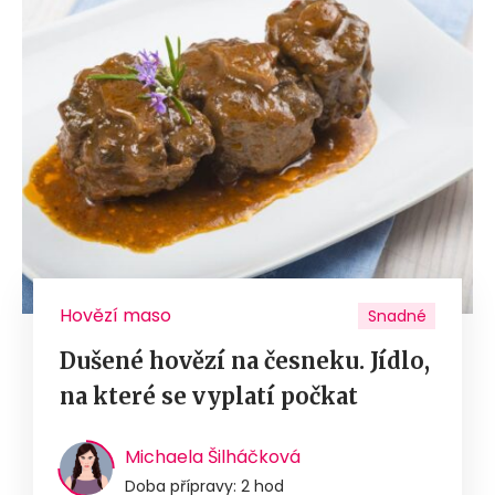
Hovězí maso
Snadné
Dušené hovězí na česneku. Jídlo,
na které se vyplatí počkat
Michaela Šilháčková
Doba přípravy: 2 hod