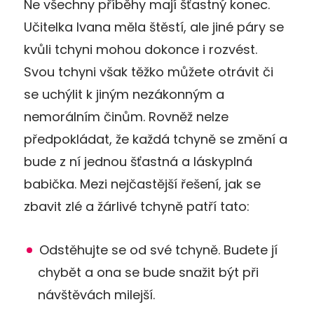
Ne všechny příběhy mají šťastný konec.
Učitelka Ivana měla štěstí, ale jiné páry se
kvůli tchyni mohou dokonce i rozvést.
Svou tchyni však těžko můžete otrávit či
se uchýlit k jiným nezákonným a
nemorálním činům. Rovněž nelze
předpokládat, že každá tchyně se změní a
bude z ní jednou šťastná a láskyplná
babička. Mezi nejčastější řešení, jak se
zbavit zlé a žárlivé tchyně patří tato:
Odstěhujte se od své tchyně. Budete jí
chybět a ona se bude snažit být při
návštěvách milejší.