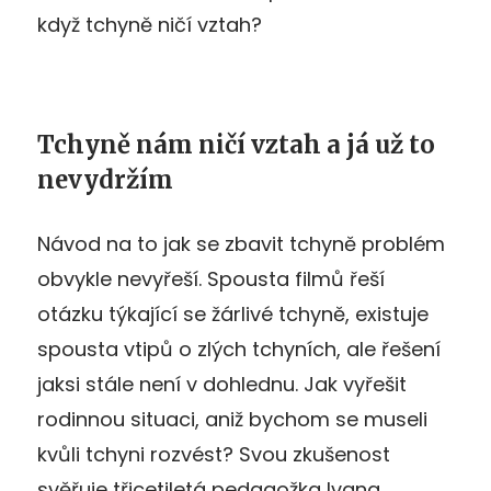
když tchyně ničí vztah?
Tchyně nám ničí vztah a já už to
nevydržím
Návod na to jak se zbavit tchyně problém
obvykle nevyřeší. Spousta filmů řeší
otázku týkající se žárlivé tchyně, existuje
spousta vtipů o zlých tchyních, ale řešení
jaksi stále není v dohlednu. Jak vyřešit
rodinnou situaci, aniž bychom se museli
kvůli tchyni rozvést? Svou zkušenost
svěřuje třicetiletá pedagožka Ivana.