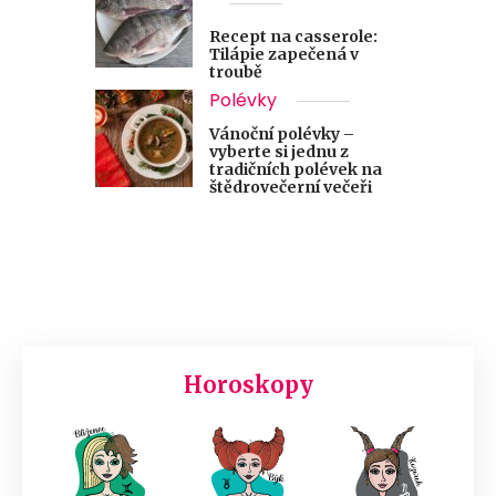
Recept na casserole:
Tilápie zapečená v
troubě
Polévky
Vánoční polévky –
vyberte si jednu z
tradičních polévek na
štědrovečerní večeři
Horoskopy