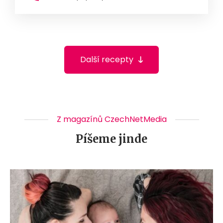
Další recepty
Z magazínů CzechNetMedia
Píšeme jinde