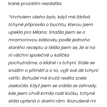
Ivaně prozatím nezdařila:
“Vrcholem všeho bylo, když mě žárlivá
tchyně připravila o buchtu, kterou jsem
upekla pro Milana. Snažila jsem se o
mramorovou bábovku podle jednoho
starého receptu a těšila jsem se, že si na
ní všichni společně u kafíčka
pochutnáme, a klidně i s tchyní. Stále se
snažím o příměří a o to, vyjít své zlé tchyni
vstříc. Bohužel mě krutá realita zcela
zaskočila. Když jsem se vrátila ze zahrady,
kde jsem chvíli krmila naši kočku, tchyně
stála opřená o dveřní rám. Rozrušeně mi