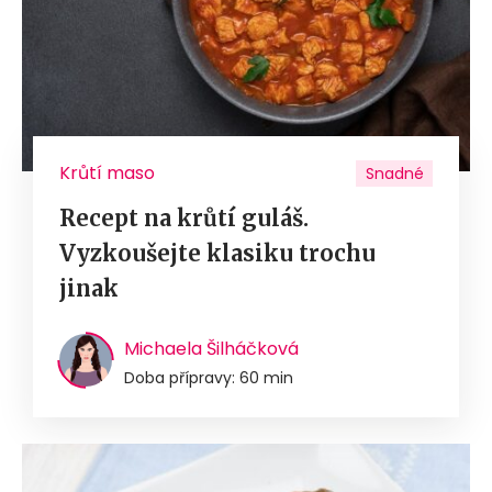
Krůtí maso
Snadné
Recept na krůtí guláš.
Vyzkoušejte klasiku trochu
jinak
Michaela Šilháčková
Doba přípravy: 60 min