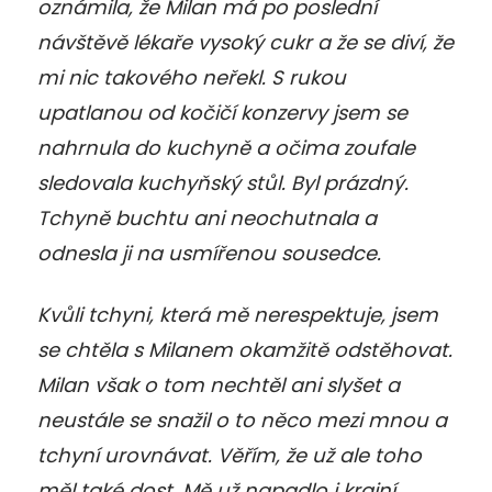
oznámila, že Milan má po poslední
návštěvě lékaře vysoký cukr a že se diví, že
mi nic takového neřekl. S rukou
upatlanou od kočičí konzervy jsem se
nahrnula do kuchyně a očima zoufale
sledovala kuchyňský stůl. Byl prázdný.
Tchyně buchtu ani neochutnala a
odnesla ji na usmířenou sousedce.
Kvůli tchyni, která mě nerespektuje, jsem
se chtěla s Milanem okamžitě odstěhovat.
Milan však o tom nechtěl ani slyšet a
neustále se snažil o to něco mezi mnou a
tchyní urovnávat. Věřím, že už ale toho
měl také dost. Mě už napadlo i krajní