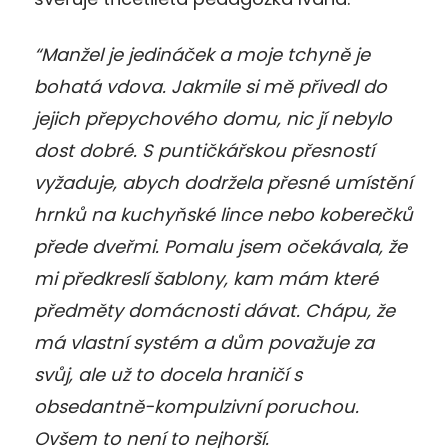
“Manžel je jedináček a moje tchyně je
bohatá vdova. Jakmile si mě přivedl do
jejich přepychového domu, nic jí nebylo
dost dobré. S puntičkářskou přesností
vyžaduje, abych dodržela přesné umístění
hrnků na kuchyňské lince nebo koberečků
přede dveřmi. Pomalu jsem očekávala, že
mi předkreslí šablony, kam mám které
předměty domácnosti dávat. Chápu, že
má vlastní systém a dům považuje za
svůj, ale už to docela hraničí s
obsedantně-kompulzivní poruchou.
Ovšem to není to nejhorší.