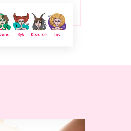
íženci
Býk
Kozoroh
Lev