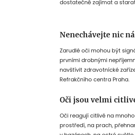
dostatečně zajímat a starat,
Nenechávejte nic n
Zarudlé oči mohou být signá
prvními drobnými nepříjemným
navštívit zdravotnícké zaříz
Refrakčního centra Praha.
Oči jsou velmi citli
Oči reagují citlivě na mnoho
prostředí, na prach, přehn
v bazénech, na ostré světlo 