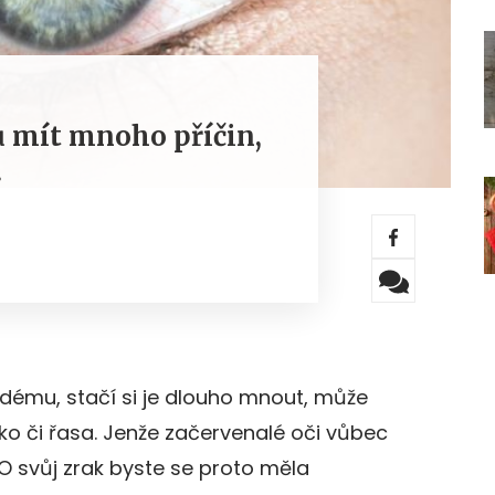
 mít mnoho příčin,
!
dému, stačí si je dlouho mnout, může
o či řasa. Jenže začervenalé oči vůbec
 O svůj zrak byste se proto měla