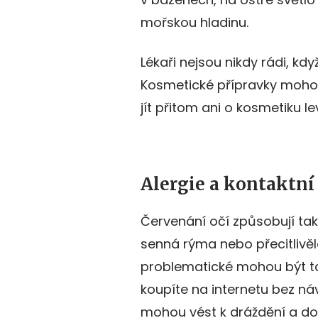
mořskou hladinu.
Lékaři nejsou nikdy rádi, kdy
Kosmetické přípravky mohou
jít přitom ani o kosmetiku l
Alergie a kontaktní
Červenání očí způsobují tak
senná rýma nebo přecitlivěl
problematické mohou být tak
koupíte na internetu bez n
mohou vést k dráždění a dok