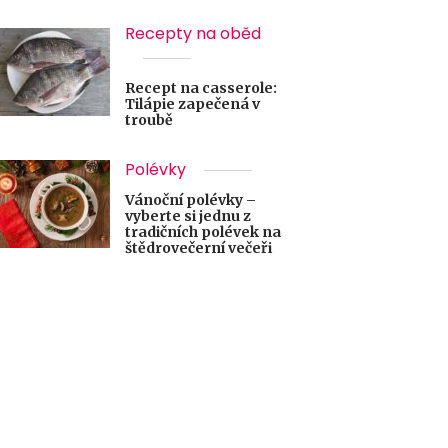
Recepty na oběd
Recept na casserole:
Tilápie zapečená v
troubě
Polévky
Vánoční polévky –
vyberte si jednu z
tradičních polévek na
štědrovečerní večeři