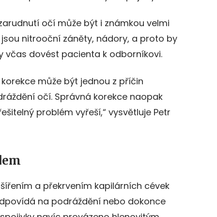
zarudnutí očí může být i známkou velmi
jsou nitrooční záněty, nádory, a proto by
dy včas dovést pacienta k odborníkovi.
korekce může být jednou z příčin
dráždění očí. Správná korekce naopak
šitelný problém vyřeší,“ vysvětluje Petr
edem
zšířením a překrvením kapilárních cévek
, odpovídá na podráždění nebo dokonce
í spojivky navíc provázeno hlenovitým