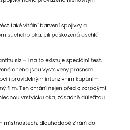
st také vitální barvení spojivky a
om suchého oka, čili poškozená oschlá
ntitu slz – i na to existuje speciální test.
avené anebo jsou vystaveny prašnému
ci i pravidelným intenzivním kapáním
lzný film. Ten chrání nejen před cizorodými
ůhlednou vrstvičku oka, zásadně důležitou
h místnostech, dlouhodobé zírání do