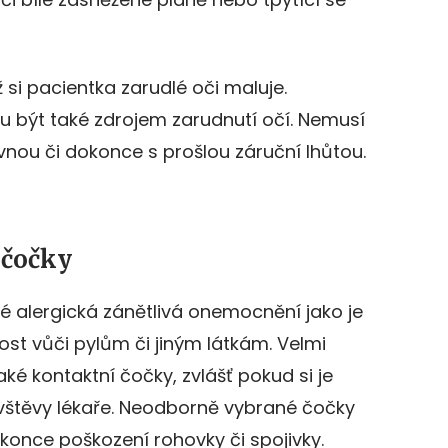
ž si pacientka zarudlé oči maluje.
 být také zdrojem zarudnutí očí. Nemusí
evnou či dokonce s prošlou záruční lhůtou.
 čočky
é alergická zánětlivá onemocnění jako je
ost vůči pylům či jiným látkám. Velmi
é kontaktní čočky, zvlášť pokud si je
ávštěvy lékaře. Neodborně vybrané čočky
once poškození rohovky či spojivky.