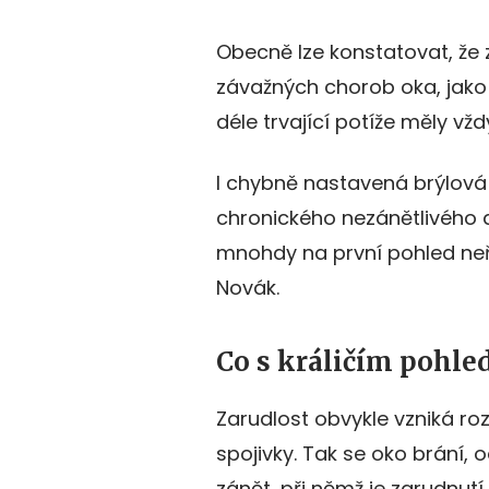
Obecně lze konstatovat, že 
závažných chorob oka, jako 
déle trvající potíže měly vž
I chybně nastavená brýlová 
chronického nezánětlivého 
mnohdy na první pohled neře
Novák.
Co s králičím pohl
Zarudlost obvykle vzniká ro
spojivky. Tak se oko brání
zánět, při němž je zarudnut