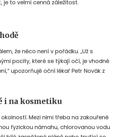
 je to velmi cenná záležitost.
áhodě
lem, že něco není v pořádku. „Už s
i pocity, které se týkají očí, je vhodné
ení,“ upozorňujě oční lékař Petr Novák z
vé i na kosmetiku
 okolností. Mezi nimi třeba na zakouřené
anou fyzickou námahu, chlorovanou vodu
či bílé zasněžené pláně nebo tpytící se