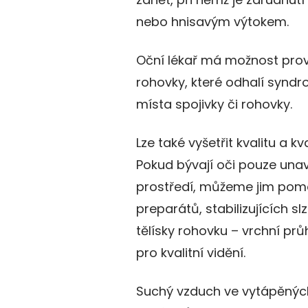
nebo hnisavým výtokem.
Oční lékař má možnost prové
rohovky, které odhalí syndr
místa spojivky či rohovky.
Lze také vyšetřit kvalitu a kva
Pokud bývají oči pouze un
prostředí, můžeme jim pomo
preparátů, stabilizujících s
tělísky rohovku – vrchní pr
pro kvalitní vidění.
Suchý vzduch ve vytápěnýc