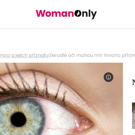
oci a jejich příznaky
Zarudlé oči mohou mít mnoho příčin