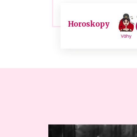
Horoskopy
Váhy