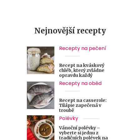
Nejnovější recepty
Recepty na pečení
Recept na kváskový
chléb, který zvládne
opravdu každý
Recepty na oběd
Recept na casserole:
Tilápie zapečená v
troubě
Polévky
Vánoční polévky –
vyberte si jednu z
tradičních polévek na