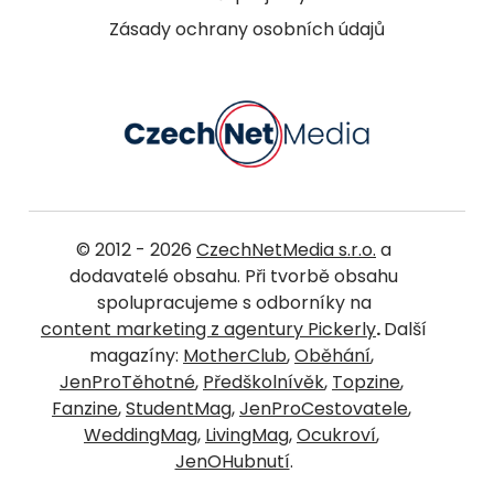
Zásady ochrany osobních údajů
© 2012 - 2026
CzechNetMedia s.r.o.
a
dodavatelé obsahu. Při tvorbě obsahu
spolupracujeme s odborníky na
content marketing z agentury Pickerly
.
Další
magazíny:
MotherClub
,
Oběhání
,
JenProTěhotné
,
Předškolnívěk
,
Topzine
,
Fanzine
,
StudentMag
,
JenProCestovatele
,
WeddingMag
,
LivingMag
,
Ocukroví
,
JenOHubnutí
.