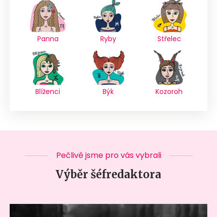
Panna
Ryby
Střelec
Blíženci
Býk
Kozoroh
Pečlivě jsme pro vás vybrali
Výběr šéfredaktora