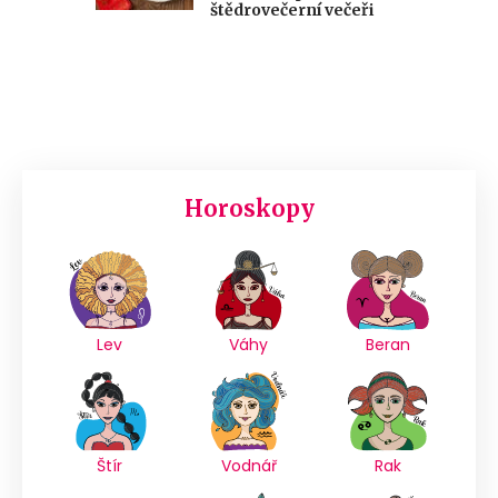
štědrovečerní večeři
Horoskopy
Lev
Váhy
Beran
Štír
Vodnář
Rak