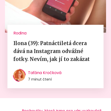
Rodina
Ilona (39): Patnáctiletá dcera
dává na Instagram odvážné
fotky. Nevím, jak jí to zakázat
Taťána Kročková
7 minut čtení
Pochoutky, které jsme pro vás vyzkoušeli