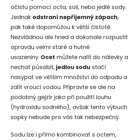
očistu pomocí octa, soli, nebo jedlé sody.
Jednak
odstraní nepříjemný zápach
,
pak také dopomůžou k větší čistotě.
Nezvládnou ale hned a dokonale rozpustit
opravdu velmi staré a hutné
usazeniny.
Ocet
můžete nalít do nálevky a
nechat působit,
jedlou sodu
stačí
nasypat ve větším množství do odpadu a
zalít vroucí vodou. Připravte se ale na
podobný gejzír jako při použití louhu
(hydroxidu sodného), avšak tento výbuch
sopky nebude pro vás tak nebezpečný.
Sodu lze i přímo kombinovat s octem,