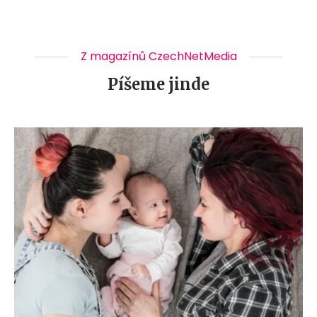
Z magazínů CzechNetMedia
Píšeme jinde