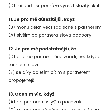
(D) mi partner pomůže vyřešit složitý úkol
11. Je pro mě důležitější, když
(B) mohu dělat věci společně s partnerem
(A) slyším od partnera slova podpory
12. Je pro mě podstatnější, že
(D) pro mě partner něco zařídí, než když o
tom jen mluví
(E) se díky objetím cítím s partnerem
propojenější
13. Ocením víc, když
(A) od partnera uslyším pochvalu
(C) mi partner dá něco, co ukazuje, že na