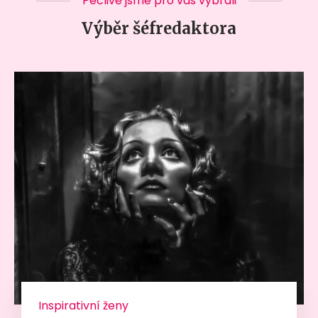
Pečlivě jsme pro vás vybrali
Výběr šéfredaktora
Inspirativní ženy