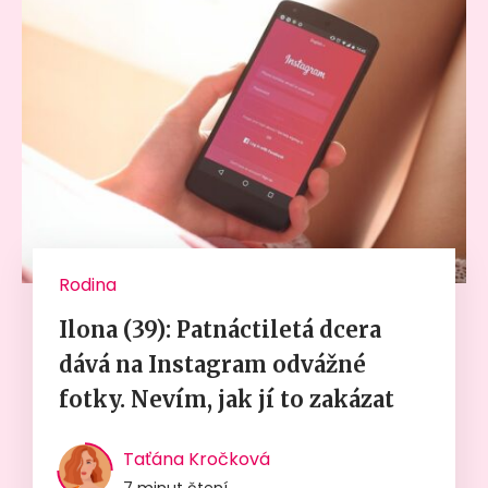
Rodina
Ilona (39): Patnáctiletá dcera
dává na Instagram odvážné
fotky. Nevím, jak jí to zakázat
Taťána Kročková