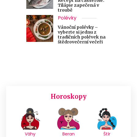
Recept na casserole:
Tilápie zapečená v
troubě
Polévky
Vánoční polévky –
vyberte si jednu z
tradičních polévek na
štědrovečerní večeři
Horoskopy
Váhy
Beran
Štír