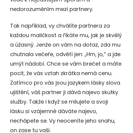
nedorozuměním mezi partnery.
Tak například, vy chválíte partnera za
každou maličkost a říkáte mu, jak je skvělý
a úžasný. Jenže on vám na dotaz, zda mu
chutnala večeře, odvětí jen: „Hm, jo,“ a jde
umýt nádobí. Chce se vám brečet a máte
pocit, že vás vztah zkrátka nemá cenu.
Zatímco pro vás jsou jazykem lásky slova
ujištění, váš partner ji dává najevo skutky
služby. Takže i když se milujete a svoji
lásku si vzájemně dáváte najevo,
nechápete se. Vy neoceníte jeho snahu,
on zase tu vaši.