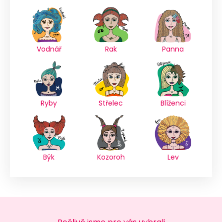
Vodnář
Rak
Panna
Ryby
Střelec
Blíženci
Býk
Kozoroh
Lev