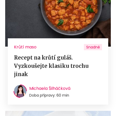
Krůtí maso
Snadné
Recept na krůtí guláš.
Vyzkoušejte klasiku trochu
jinak
Michaela Šilháčková
Doba přípravy: 60 min