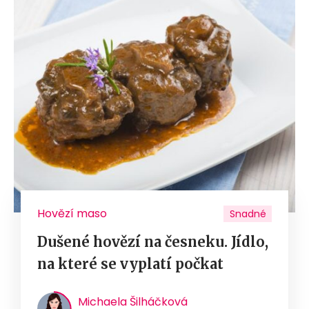
Hovězí maso
Snadné
Dušené hovězí na česneku. Jídlo,
na které se vyplatí počkat
Michaela Šilháčková