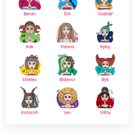
Beran
Štír
Vodnář
Rak
Panna
Ryby
Střelec
Blíženci
Býk
Kozoroh
Lev
Váhy