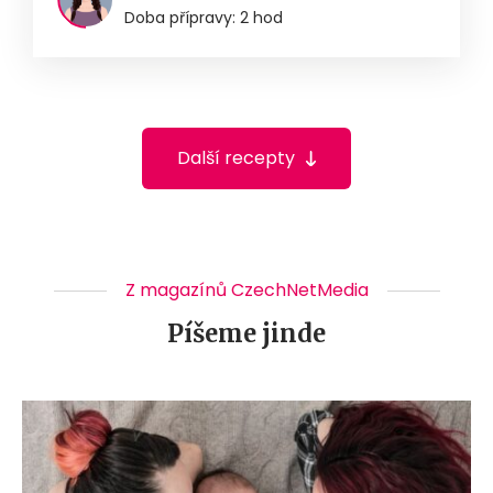
Doba přípravy: 2 hod
Další recepty
Z magazínů CzechNetMedia
Píšeme jinde