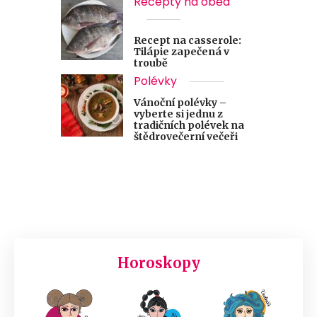
Recepty na oběd
Recept na casserole:
Tilápie zapečená v
troubě
Polévky
Vánoční polévky –
vyberte si jednu z
tradičních polévek na
štědrovečerní večeři
Horoskopy