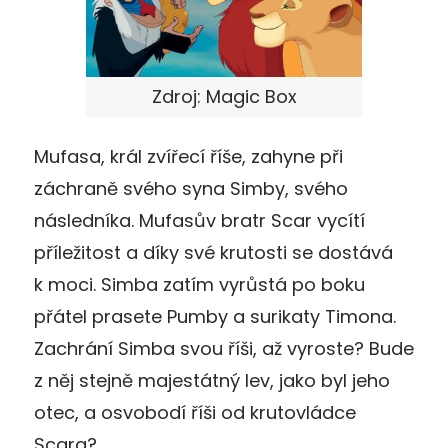
Zdroj: Magic Box
Mufasa, král zvířecí říše, zahyne při
záchraně svého syna Simby, svého
následníka. Mufasův bratr Scar vycítí
příležitost a díky své krutosti se dostává
k moci. Simba zatím vyrůstá po boku
přátel prasete Pumby a surikaty Timona.
Zachrání Simba svou říši, až vyroste? Bude
z něj stejně majestátný lev, jako byl jeho
otec, a osvobodí říši od krutovládce
Scara?