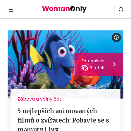
MENU
Fotogalerie
6 fotek
Zábava a volný čas
5 nejlepších animovaných
filmů o zvířatech: Pobavte se s
mamuty i lvy