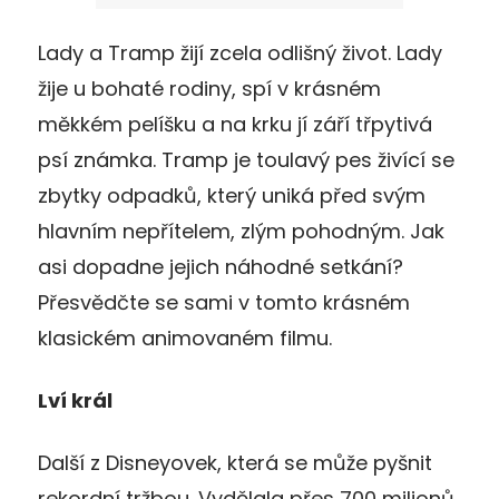
Lady a Tramp žijí zcela odlišný život. Lady
žije u bohaté rodiny, spí v krásném
měkkém pelíšku a na krku jí září třpytivá
psí známka. Tramp je toulavý pes živící se
zbytky odpadků, který uniká před svým
hlavním nepřítelem, zlým pohodným. Jak
asi dopadne jejich náhodné setkání?
Přesvědčte se sami v tomto krásném
klasickém animovaném filmu.
Lví král
Další z Disneyovek, která se může pyšnit
rekordní tržbou. Vydělala přes 700 milionů