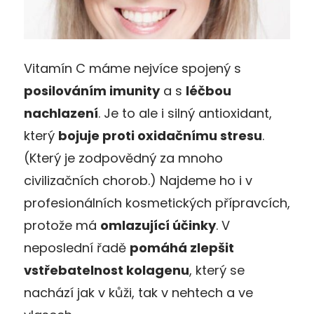
Vitamín C máme nejvíce spojený s
posilováním imunity
a s
léčbou
nachlazení
. Je to ale i silný antioxidant,
který
bojuje proti oxidačnímu stresu
.
(Který je zodpovědný za mnoho
civilizačních chorob.) Najdeme ho i v
profesionálních kosmetických přípravcích,
protože má
omlazující účinky
. V
neposlední řadě
pomáhá zlepšit
vstřebatelnost kolagenu
, který se
nachází jak v kůži, tak v nehtech a ve