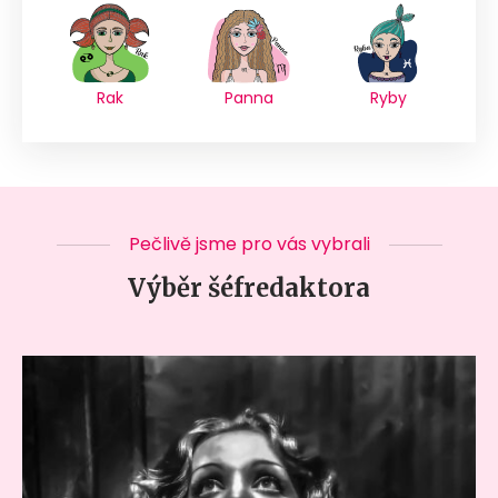
Rak
Panna
Ryby
Pečlivě jsme pro vás vybrali
Výběr šéfredaktora