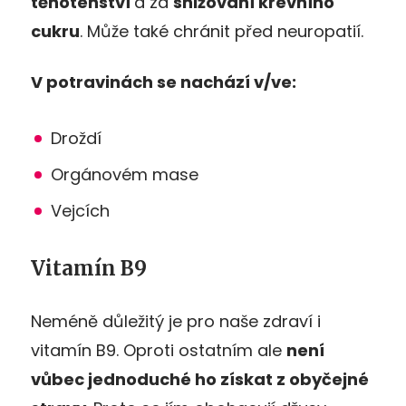
těhotenství
a za
snižování krevního
cukru
. Může také chránit před neuropatií.
V potravinách se nachází v/ve:
Droždí
Orgánovém mase
Vejcích
Vitamín B9
Neméně důležitý je pro naše zdraví i
vitamín B9. Oproti ostatním ale
není
vůbec jednoduché ho získat z obyčejné