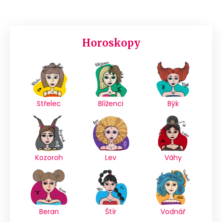
Horoskopy
Střelec
Blíženci
Býk
Kozoroh
Lev
Váhy
Beran
Štír
Vodnář