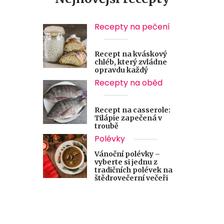
Recepty na pečení
Recept na kváskový
chléb, který zvládne
opravdu každý
Recepty na oběd
Recept na casserole:
Tilápie zapečená v
troubě
Polévky
Vánoční polévky –
vyberte si jednu z
tradičních polévek na
štědrovečerní večeři