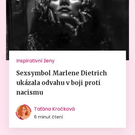
Inspirativní ženy
Sexsymbol Marlene Dietrich
ukázala odvahu v boji proti
nacismu
Taťána Kročková
6 minut čtení