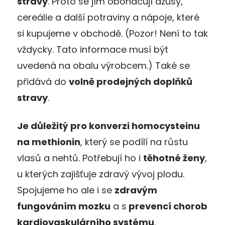
stravy
. Proto se jím obohacují džusy,
cereálie a další potraviny a nápoje, které
si kupujeme v obchodě. (Pozor! Není to tak
vždycky. Tato informace musí být
uvedená na obalu výrobcem.) Také se
přidává do
volně prodejných doplňků
stravy
.
Je důležitý pro konverzi homocysteinu
na methionin
, který se podílí na růstu
vlasů a nehtů. Potřebují ho i
těhotné ženy
,
u kterých zajišťuje zdravý vývoj plodu.
Spojujeme ho ale i se
zdravým
fungováním mozku
a s
prevencí chorob
kardiovaskulárního systému
.