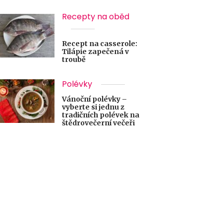
Recepty na oběd
Recept na casserole:
Tilápie zapečená v
troubě
Polévky
Vánoční polévky –
vyberte si jednu z
tradičních polévek na
štědrovečerní večeři