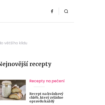
do většího klidu
Nejnovější recepty
Recepty na pečení
Recept na kváskový
chléb, který zvládne
opravdu každý