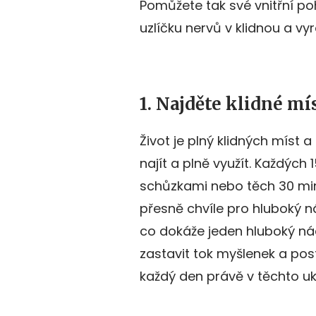
Pomůžete tak své vnitřní p
uzlíčku nervů v klidnou a v
1. Najděte klidné mí
Život je plný klidných míst 
najít a plně využít. Každých
schůzkami nebo těch 30 minu
přesně chvíle pro hluboký ná
co dokáže jeden hluboký ná
zastavit tok myšlenek a pos
každý den právě v těchto u