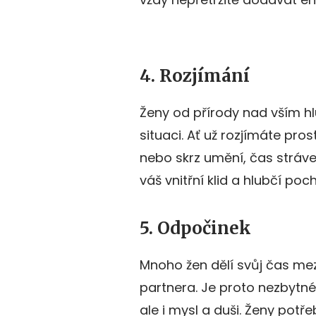
4. Rozjímání
Ženy od přírody nad vším hl
situaci. Ať už rozjímáte pro
nebo skrz umění, čas stráv
váš vnitřní klid a hlubčí p
5. Odpočinek
Mnoho žen dělí svůj čas mez
partnera. Je proto nezbytné
ale i mysl a duši. Ženy potř