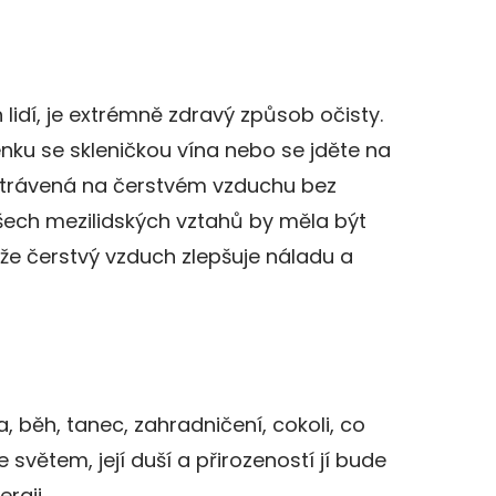
 lidí, je extrémně zdravý způsob očisty.
nku se skleničkou vína nebo se jděte na
 strávená na čerstvém vzduchu bez
všech mezilidských vztahů by měla být
 že čerstvý vzduch zlepšuje náladu a
ka, běh, tanec, zahradničení, cokoli, co
 světem, její duší a přirozeností jí bude
rgii.