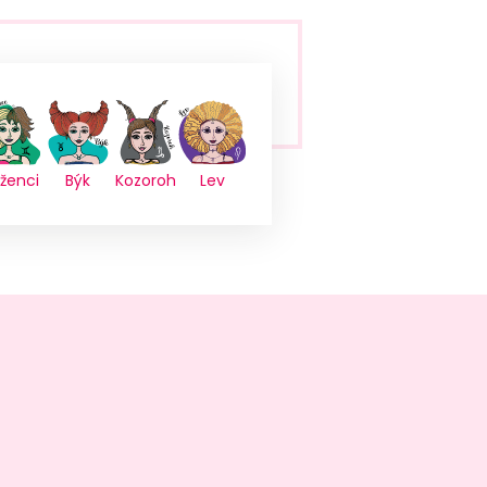
íženci
Býk
Kozoroh
Lev