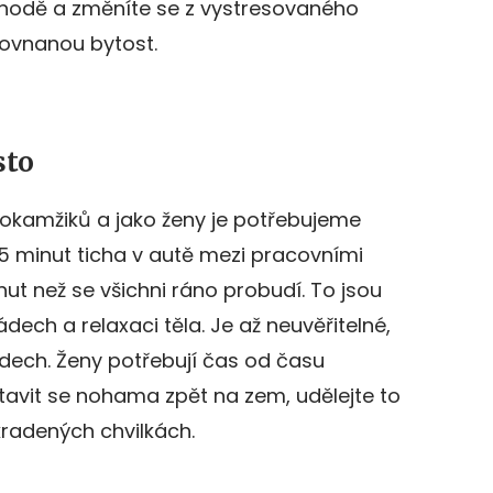
ohodě a změníte se z vystresovaného
yrovnanou bytost.
sto
a okamžiků a jako ženy je potřebujeme
 15 minut ticha v autě mezi pracovními
t než se všichni ráno probudí. To jsou
dech a relaxaci těla. Je až neuvěřitelné,
dech. Ženy potřebují čas od času
tavit se nohama zpět na zem, udělejte to
kradených chvilkách.