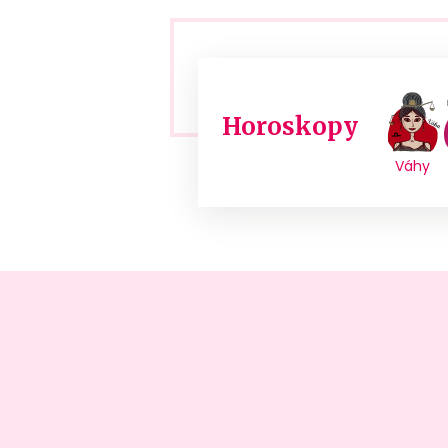
Horoskopy
Váhy