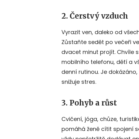
2. Čerstvý vzduch
Vyrazit ven, daleko od všech
Zůstaňte sedět po večeři ve
dvacet minut projít. Chvíle
mobilního telefonu, dětí a 
denní rutinou. Je dokázáno,
snižuje stres.
3. Pohyb a růst
Cvičení, jóga, chůze, turisti
pomáhá ženě cítit spojení se
vždy nepřetržitě dodávat ene