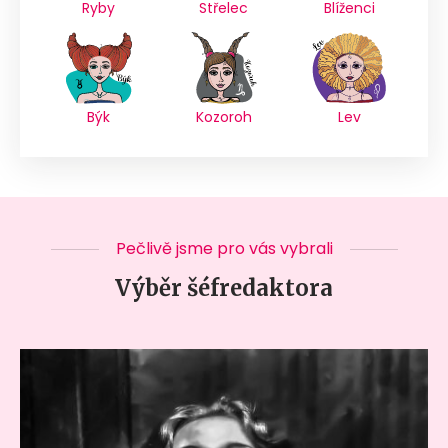
Ryby
Střelec
Blíženci
Býk
Kozoroh
Lev
Pečlivě jsme pro vás vybrali
Výběr šéfredaktora