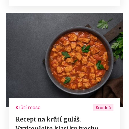
Krůtí maso
Snadné
Recept na krůtí guláš.
Vyzkoušejte klasiku trochu