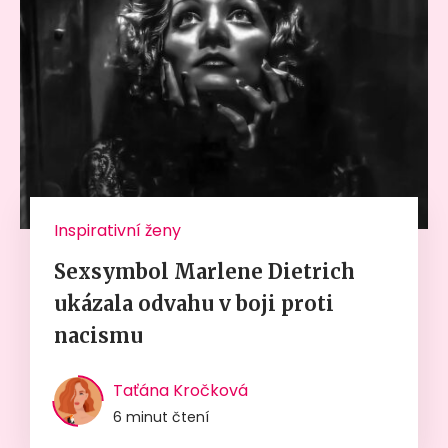
Inspirativní ženy
Sexsymbol Marlene Dietrich
ukázala odvahu v boji proti
nacismu
Taťána Kročková
6 minut čtení