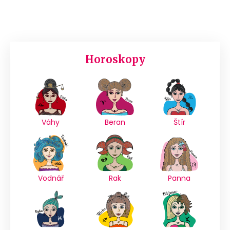
Horoskopy
Váhy
Beran
Štír
Vodnář
Rak
Panna