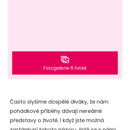
Fotogalerie 6 fotek
Často slyšíme dospělé diváky, že nám
pohádkové příběhy dávají nereálné
představy o životě. I když jste možná
zastánkyní tohoto názoru, jistě se s námi