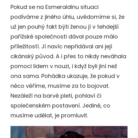
Pokud se na Esmeraldinu situaci
podíváme z jiného úhlu, uvědomíme si, že
už jen pouhý fakt býti ženou jí v tehdejší
pařížské společnosti dával pouze málo
příležitostí. Jí navíc nepřidával ani její
cikánský původ. A i přes to nikdy neváhala
pomoci lidem v nouzi, i když byli jiní než
ona sama. Pohádka ukazuje, že pokud v
něco věříme, musíme za to bojovat.
Nezáleží na barvě pleti, pohlaví či
společenském postavení. Jediné, co
musíme udělat, je promluvit.