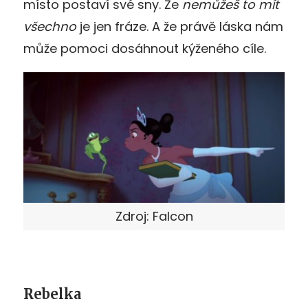
místo postaví své sny. Že
nemůžeš to mít
všechno
je jen fráze. A že právě láska nám
může pomoci dosáhnout kýženého cíle.
Zdroj: Falcon
Rebelka