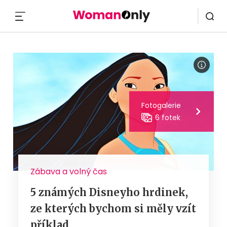
MENU
Fotogalerie
6 fotek
Zábava a volný čas
5 známých Disneyho hrdinek,
ze kterých bychom si měly vzít
příklad