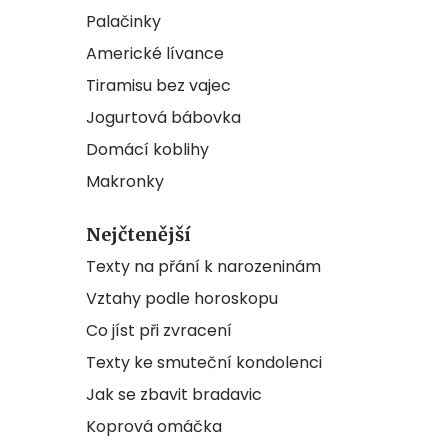
Palačinky
Americké lívance
Tiramisu bez vajec
Jogurtová bábovka
Domácí koblihy
Makronky
Nejčtenější
Texty na přání k narozeninám
Vztahy podle horoskopu
Co jíst při zvracení
Texty ke smuteční kondolenci
Jak se zbavit bradavic
Koprová omáčka