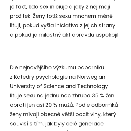
je fakt, kdo sex iniciuje a jaký z něj mají
prožitek. Ženy totiž sexu mnohem méně
litují, pokud vyšla iniciativa z jejich strany
a pokud je milostný akt opravdu uspokojil.
Dle nejnovějšího výzkumu odborníků
z Katedry psychologie na Norwegian
University of Science and Technology
lituje sexu na jednu noc zhruba 35 % žen
oproti jen asi 20 % mužů. Podle odborníků
ženy mívají obecně větší pocit viny, který
souvisí s tím, jak byly celé generace