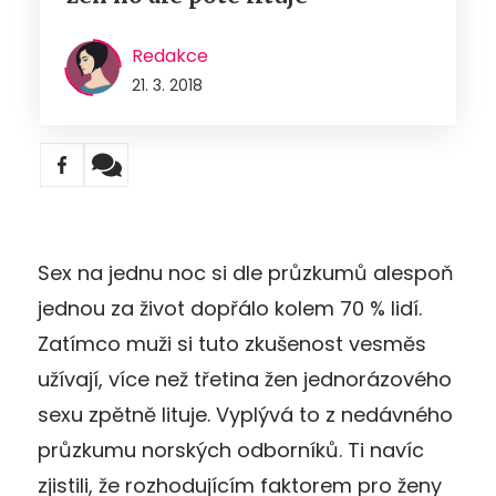
Redakce
21. 3. 2018
Sex na jednu noc si dle průzkumů alespoň
jednou za život dopřálo kolem 70 % lidí.
Zatímco muži si tuto zkušenost vesměs
užívají, více než třetina žen jednorázového
sexu zpětně lituje. Vyplývá to z nedávného
průzkumu norských odborníků. Ti navíc
zjistili, že rozhodujícím faktorem pro ženy