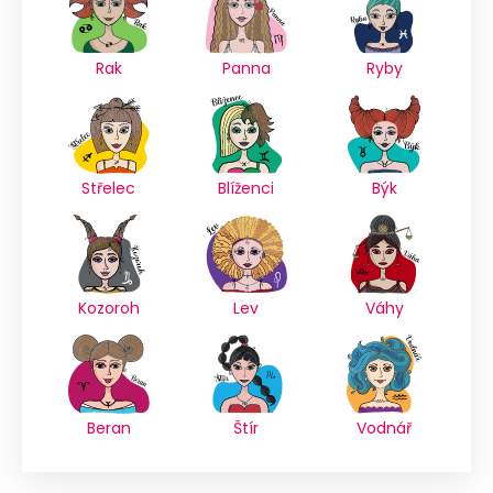
Rak
Panna
Ryby
Střelec
Blíženci
Býk
Kozoroh
Lev
Váhy
Beran
Štír
Vodnář