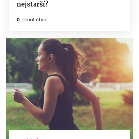
nejstarší?
12 minut čtení