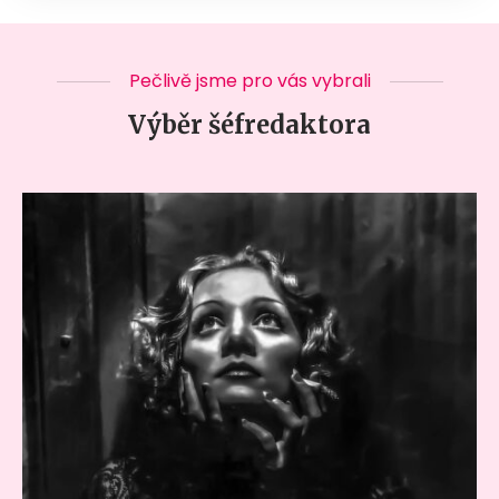
Pečlivě jsme pro vás vybrali
Výběr šéfredaktora