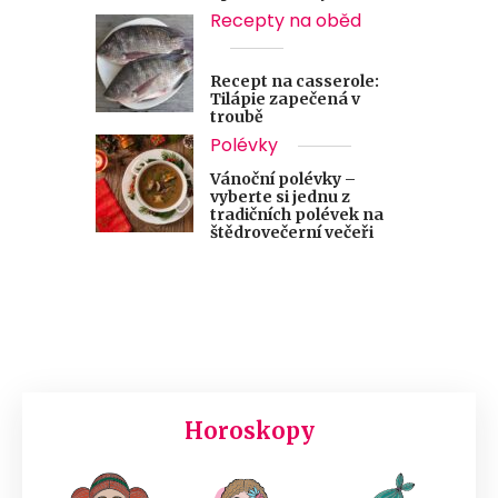
Recepty na oběd
Recept na casserole:
Tilápie zapečená v
troubě
Polévky
Vánoční polévky –
vyberte si jednu z
tradičních polévek na
štědrovečerní večeři
Horoskopy