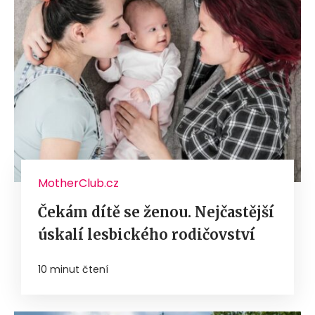
MotherClub.cz
Čekám dítě se ženou. Nejčastější
úskalí lesbického rodičovství
10 minut čtení