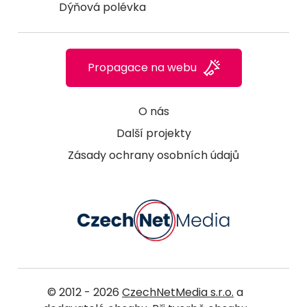
Dýňová polévka
Propagace na webu
O nás
Další projekty
Zásady ochrany osobních údajů
© 2012 - 2026
CzechNetMedia s.r.o.
a