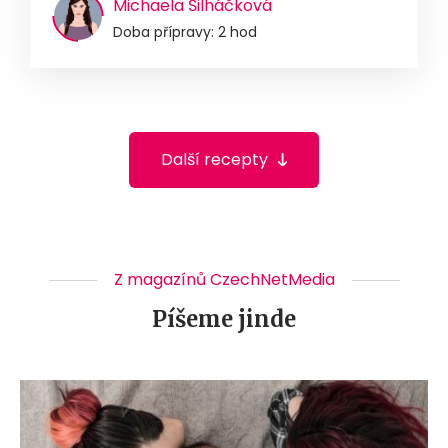
Michaela Šilháčková
Doba přípravy: 2 hod
Další recepty
Z magazínů CzechNetMedia
Píšeme jinde