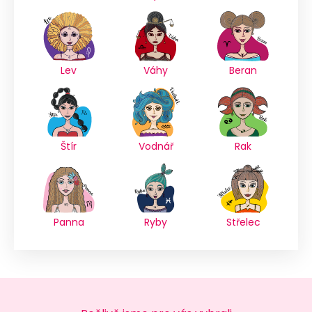
Lev
Váhy
Beran
Štír
Vodnář
Rak
Panna
Ryby
Střelec