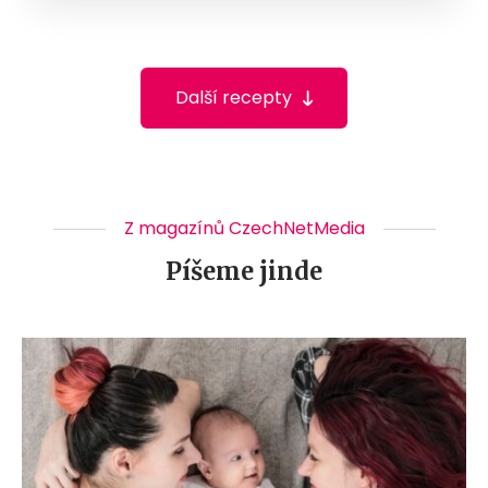
Další recepty
Z magazínů CzechNetMedia
Píšeme jinde