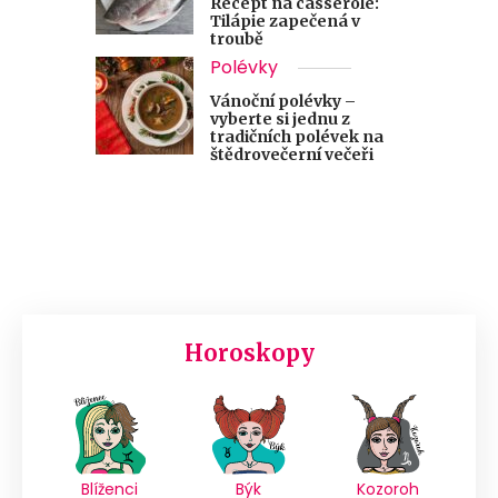
Recept na casserole:
Tilápie zapečená v
troubě
Polévky
Vánoční polévky –
vyberte si jednu z
tradičních polévek na
štědrovečerní večeři
Horoskopy
Blíženci
Býk
Kozoroh