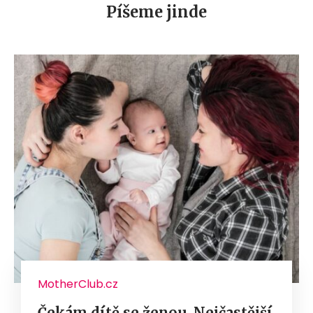
Píšeme jinde
MotherClub.cz
Čekám dítě se ženou. Nejčastější