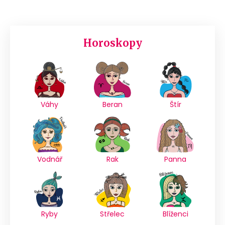
Horoskopy
Váhy
Beran
Štír
Vodnář
Rak
Panna
Ryby
Střelec
Blíženci