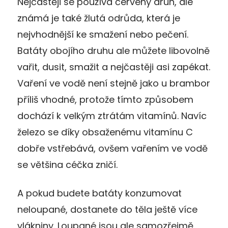
Nejčastěji se používá červený druh, ale
známá je také žlutá odrůda, která je
nejvhodnější ke smažení nebo pečení.
Batáty obojího druhu ale můžete libovolně
vařit, dusit, smažit a nejčastěji asi zapékat.
Vaření ve vodě není stejně jako u brambor
příliš vhodné, protože tímto způsobem
dochází k velkým ztrátám vitamínů. Navíc
železo se díky obsaženému vitamínu C
dobře vstřebává, ovšem vařením ve vodě
se většina céčka zničí.
A pokud budete batáty konzumovat
neloupané, dostanete do těla ještě více
vlákniny. Loupané jsou ale samozřejmě