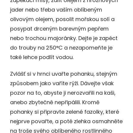
zapékací mísy, zalít olejem z hroznových
jader nebo třeba vaším oblíbeným
olivovým olejem, posolit mořskou solí a
posypat drceným barevným pepřem
nebo trochou majoránky. Dejte je zapéct
do trouby na 250°C a nezapomeňte je
také lehce podlít vodou.
Zvlášť si v hrnci uvařte pohanku, stejným
způsobem jako vaříte rýži. Dávejte však
pozor na to, abyste ji nerozvařili na kaši,
anebo zbytečně nepřipálili. Kromě
pohanky si připravte zelené fazolky, které
nejprve povařte, a poté zlehka osmahněte
na troše svého oblíbeného rostlinného