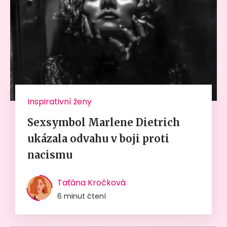
Inspirativní ženy
Sexsymbol Marlene Dietrich
ukázala odvahu v boji proti
nacismu
Taťána Kročková
6 minut čtení