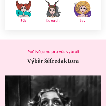
Býk
Kozoroh
Lev
Pečlivě jsme pro vás vybrali
Výběr šéfredaktora