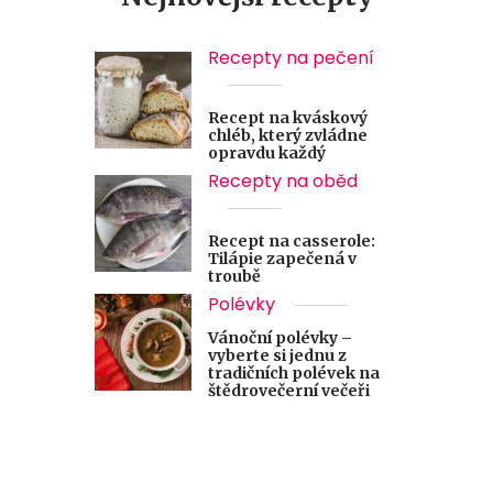
Recepty na pečení
Recept na kváskový
chléb, který zvládne
opravdu každý
Recepty na oběd
Recept na casserole:
Tilápie zapečená v
troubě
Polévky
Vánoční polévky –
vyberte si jednu z
tradičních polévek na
štědrovečerní večeři