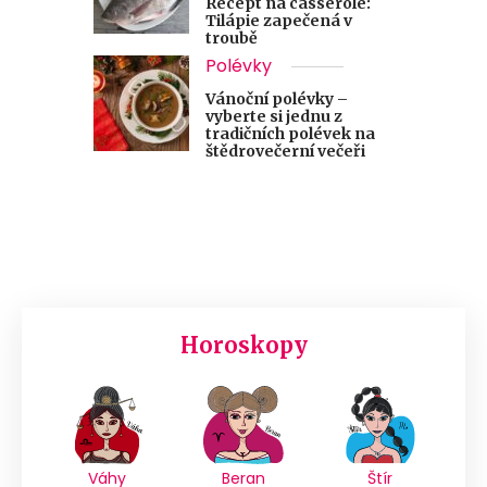
Recept na casserole:
Tilápie zapečená v
troubě
Polévky
Vánoční polévky –
vyberte si jednu z
tradičních polévek na
štědrovečerní večeři
Horoskopy
Váhy
Beran
Štír