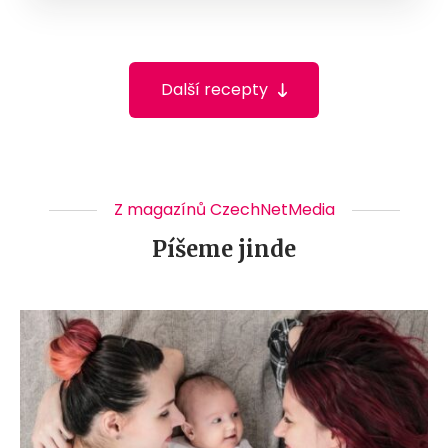
Další recepty
Z magazínů CzechNetMedia
Píšeme jinde