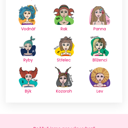
Vodnář
Rak
Panna
Ryby
Střelec
Blíženci
Býk
Kozoroh
Lev