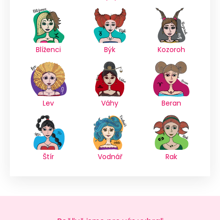
Blíženci
Býk
Kozoroh
Lev
Váhy
Beran
Štír
Vodnář
Rak