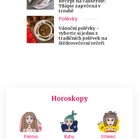
Recept na casserole:
Tilápie zapečená v
troubě
Polévky
Vánoční polévky –
vyberte si jednu z
tradičních polévek na
štědrovečerní večeři
Horoskopy
Panna
Ryby
Střelec