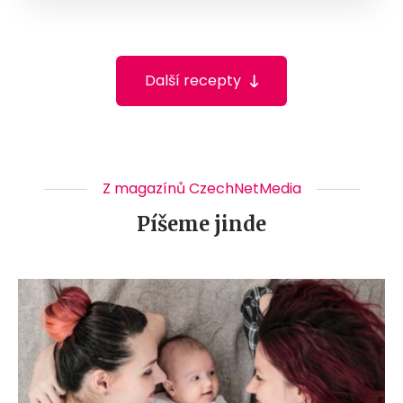
Další recepty
Z magazínů CzechNetMedia
Píšeme jinde