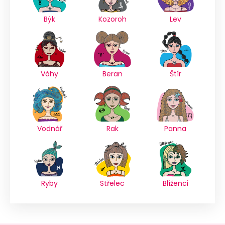
Býk
Kozoroh
Lev
Váhy
Beran
Štír
Vodnář
Rak
Panna
Ryby
Střelec
Blíženci