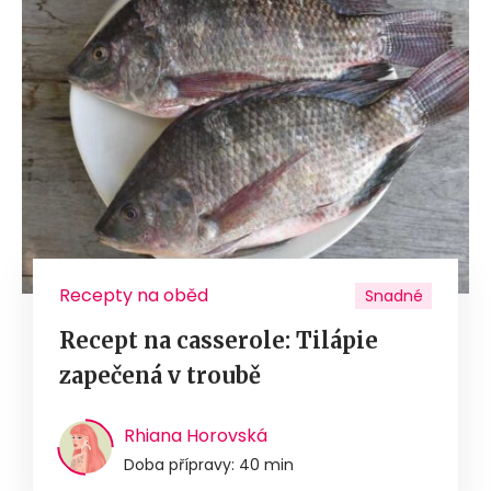
Recepty na oběd
Snadné
Recept na casserole: Tilápie
zapečená v troubě
Rhiana Horovská
Doba přípravy: 40 min