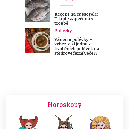
Recept na casserole:
Tilápie zapečená v
troubě
Polévky
Vánoční polévky –
vyberte si jednu z
tradičních polévek na
štědrovečerní večeři
Horoskopy