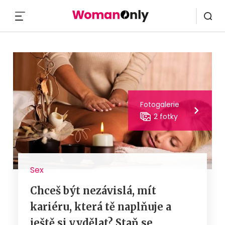
MENU
Fotogalerie
2 fotky
Sex
Chceš být nezávislá, mít
kariéru, která tě naplňuje a
ještě si vydělat? Staň se