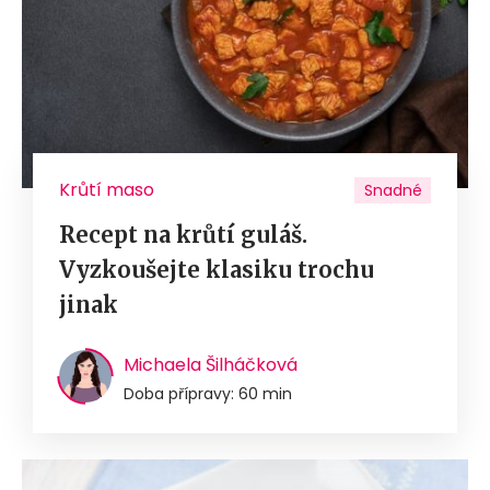
Krůtí maso
Snadné
Recept na krůtí guláš.
Vyzkoušejte klasiku trochu
jinak
Michaela Šilháčková
Doba přípravy: 60 min