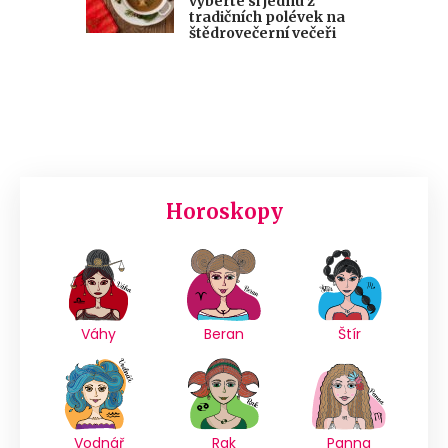
vyberte si jednu z
tradičních polévek na
štědrovečerní večeři
Horoskopy
Váhy
Beran
Štír
Vodnář
Rak
Panna