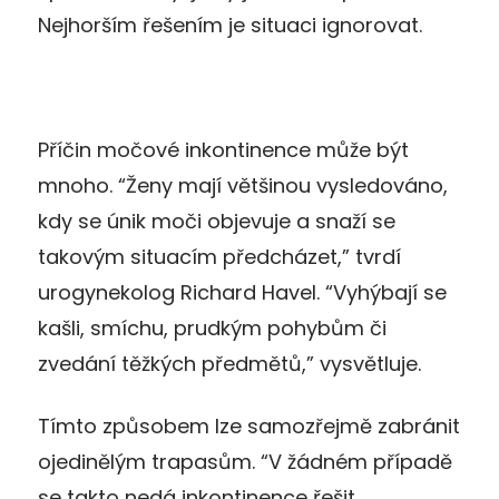
Nejhorším řešením je situaci ignorovat.
Příčin močové inkontinence může být
mnoho. “Ženy mají většinou vysledováno,
kdy se únik moči objevuje a snaží se
takovým situacím předcházet,” tvrdí
urogynekolog Richard Havel. “Vyhýbají se
kašli, smíchu, prudkým pohybům či
zvedání těžkých předmětů,” vysvětluje.
Tímto způsobem lze samozřejmě zabránit
ojedinělým trapasům. “V žádném případě
se takto nedá inkontinence řešit