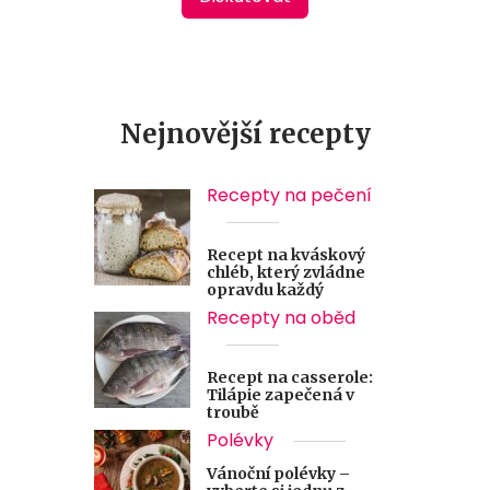
Nejnovější recepty
Recepty na pečení
Recept na kváskový
chléb, který zvládne
opravdu každý
Recepty na oběd
Recept na casserole:
Tilápie zapečená v
troubě
Polévky
Vánoční polévky –