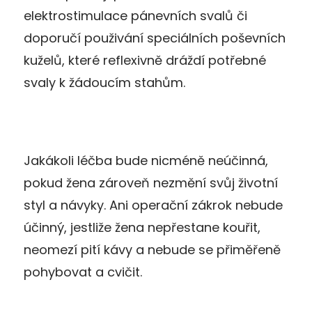
elektrostimulace pánevních svalů či
doporučí použivání speciálních poševních
kuželů, které reflexivně dráždí potřebné
svaly k žádoucím stahům.
Jakákoli léčba bude nicméně neúčinná,
pokud žena zároveň nezmění svůj životní
styl a návyky. Ani operační zákrok nebude
účinný, jestliže žena nepřestane kouřit,
neomezí pití kávy a nebude se přiměřeně
pohybovat a cvičit.