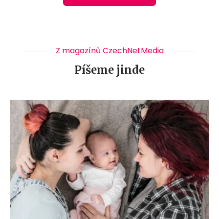
Z magazínů CzechNetMedia
Píšeme jinde