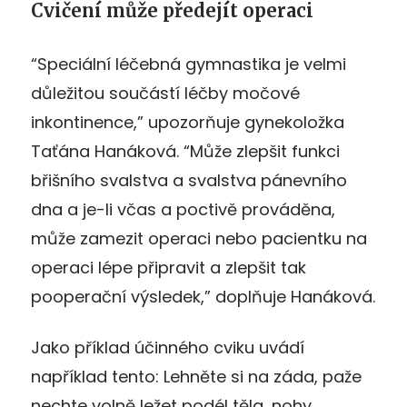
Cvičení může předejít operaci
“Speciální léčebná gymnastika je velmi
důležitou součástí léčby močové
inkontinence,” upozorňuje gynekoložka
Taťána Hanáková. “Může zlepšit funkci
břišního svalstva a svalstva pánevního
dna a je-li včas a poctivě prováděna,
může zamezit operaci nebo pacientku na
operaci lépe připravit a zlepšit tak
pooperační výsledek,” doplňuje Hanáková.
Jako příklad účinného cviku uvádí
například tento: Lehněte si na záda, paže
nechte volně ležet podél těla, nohy