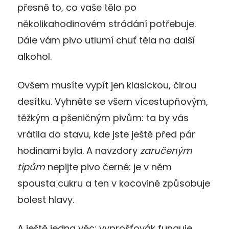
přesně to, co vaše tělo po
několikahodinovém strádání potřebuje.
Dále vám pivo utlumí chuť těla na další
alkohol.
Ovšem musíte vypít jen klasickou, čirou
desítku. Vyhněte se všem vícestupňovým,
těžkým a pšeničným pivům: ta by vás
vrátila do stavu, kde jste ještě před pár
hodinami byla. A navzdory
zaručeným
tipům
nepijte pivo černé: je v něm
spousta cukru a ten v kocovině způsobuje
bolest hlavy.
A ještě jedna věc: vyprošťovák funguje