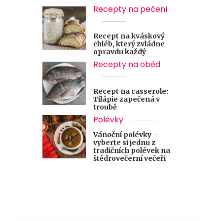
Recepty na pečení
Recept na kváskový
chléb, který zvládne
opravdu každý
Recepty na oběd
Recept na casserole:
Tilápie zapečená v
troubě
Polévky
Vánoční polévky –
vyberte si jednu z
tradičních polévek na
štědrovečerní večeři