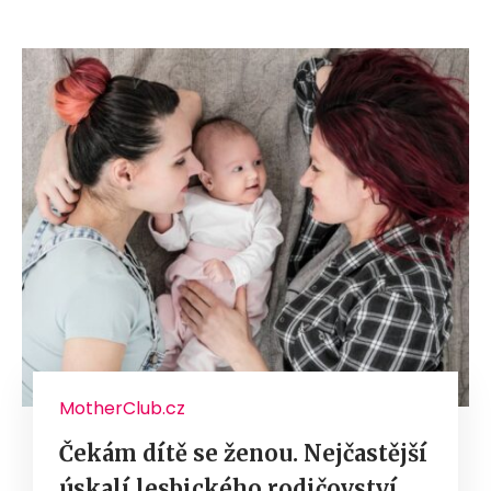
MotherClub.cz
Čekám dítě se ženou. Nejčastější
úskalí lesbického rodičovství