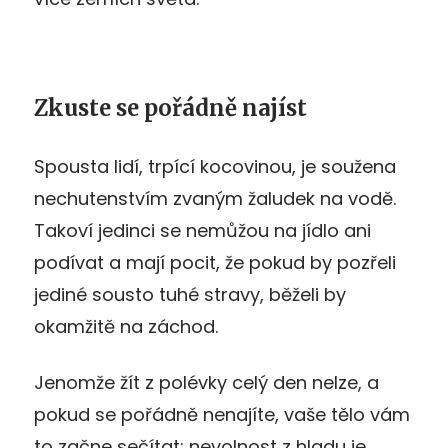
Zkuste se pořádně najíst
Spousta lidí, trpící kocovinou, je soužena
nechutenstvím zvaným žaludek na vodě.
Takoví jedinci se nemůžou na jídlo ani
podívat a mají pocit, že pokud by pozřeli
jediné sousto tuhé stravy, běželi by
okamžitě na záchod.
Jenomže žít z polévky celý den nelze, a
pokud se pořádně nenajíte, vaše tělo vám
to začne sečítat: nevolnost z hladu je