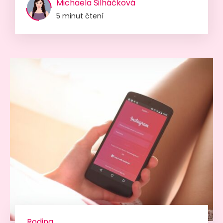
Michaela Šilháčková
5 minut čtení
Rodina