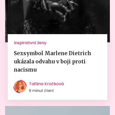
Inspirativní ženy
Sexsymbol Marlene Dietrich
ukázala odvahu v boji proti
nacismu
Taťána Kročková
6 minut čtení