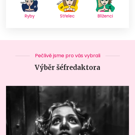
Ryby
Střelec
Blíženci
Pečlivě jsme pro vás vybrali
Výběr šéfredaktora