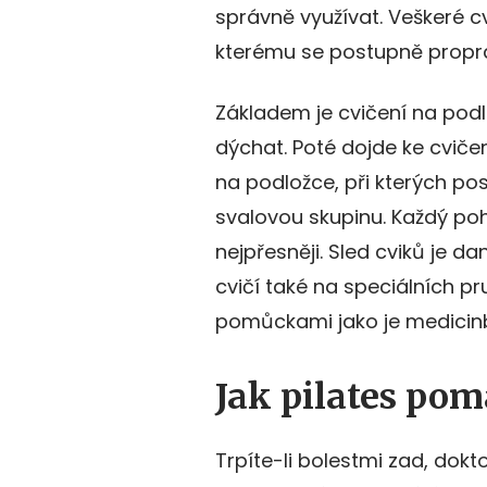
správně využívat. Veškeré cv
kterému se postupně propr
Základem je cvičení na podl
dýchat. Poté dojde ke cviče
na podložce, při kterých po
svalovou skupinu. Každý po
nejpřesněji. Sled cviků je d
cvičí také na speciálních pr
pomůckami jako je medicinbal
Jak pilates po
Trpíte-li bolestmi zad, do