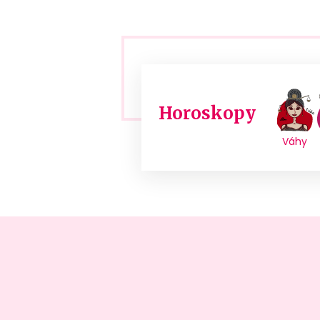
Horoskopy
Váhy