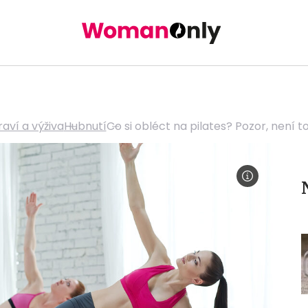
raví a výživa
Hubnutí
Co si obléct na pilates? Pozor, není t