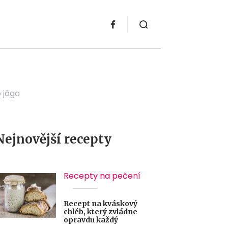
o jóga
Nejnovější recepty
Recepty na pečení
Recept na kváskový
chléb, který zvládne
opravdu každý