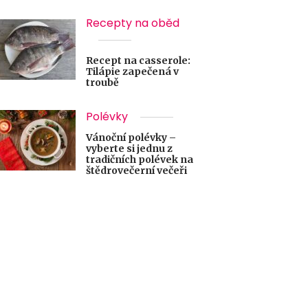
Recepty na oběd
Recept na casserole:
Tilápie zapečená v
troubě
Polévky
Vánoční polévky –
vyberte si jednu z
tradičních polévek na
štědrovečerní večeři