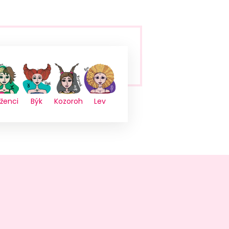
íženci
Býk
Kozoroh
Lev