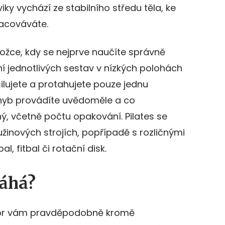
iky vychází ze stabilního středu těla, ke
acováváte.
ožce, kdy se nejprve naučíte správně
ní jednotlivých sestav v nízkých polohách
silujete a protahujete pouze jednu
hyb provádíte uvědoměle a co
aný, včetně počtu opakování. Pilates se
užinových strojích, popřípadě s rozličnými
, fitbal či rotační disk.
máhá?
ktor vám pravděpodobně kromě