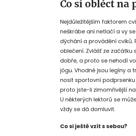
Co si obléct na 
Nejdůležitějším faktorem cvi
neškrábe ani netlačí a vy 
dýchání a provádění cviků. P
oblečení. Zvlášť ze začátku s
dobře, a proto se nehodí vol
jógu. Vhodné jsou legíny a t
nosit sportovní podprsenku m
proto jste-li zimomřivější na
U některých lektorů se může
vždy se dá domluvit.
Co si ještě vzít s sebou?