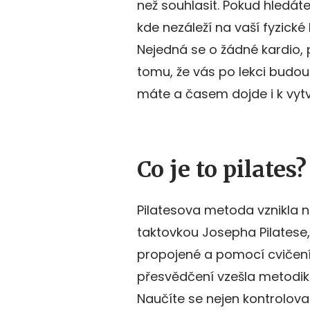
než souhlasit. Pokud hledát
kde nezáleží na vaší fyzické 
Nejedná se o žádné kardio, př
tomu, že vás po lekci budou b
máte a časem dojde i k vytv
Co je to pilates?
Pilatesova metoda vznikla n
taktovkou Josepha Pilatese, k
propojené a pomocí cvičení 
přesvědčení vzešla metodik
Naučíte se nejen kontrolovat