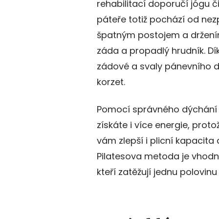
rehabilitací doporučí jógu či
páteře totiž pochází od nez
špatným postojem a držením
záda a propadlý hrudník. Díky
zádové a svaly pánevního dna
korzet.
Pomocí správného dýchání s
získáte i více energie, proto
vám zlepší i plicní kapacita
Pilatesova metoda je vhodná 
kteří zatěžují jednu polovinu 