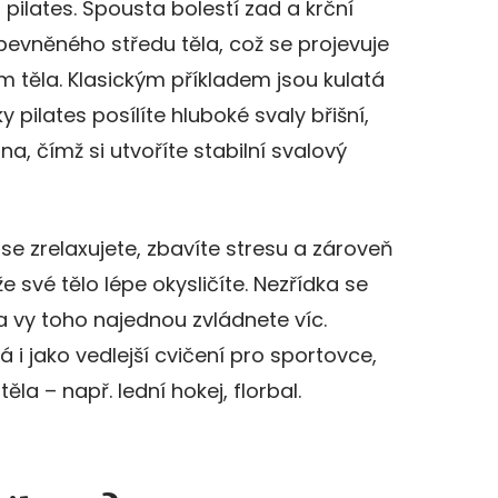
 pilates. Spousta bolestí zad a krční
pevněného středu těla, což se projevuje
 těla. Klasickým příkladem jsou kulatá
 pilates posílíte hluboké svaly břišní,
, čímž si utvoříte stabilní svalový
e zrelaxujete, zbavíte stresu a zároveň
že své tělo lépe okysličíte. Nezřídka se
 a vy toho najednou zvládnete víc.
i jako vedlejší cvičení pro sportovce,
těla – např. lední hokej, florbal.