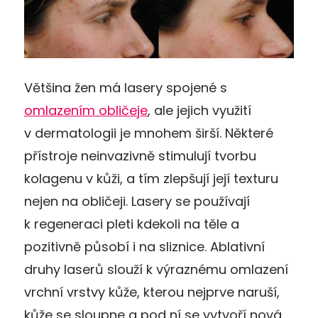
Většina žen má lasery spojené s
omlazením obličeje
, ale jejich využití
v dermatologii je mnohem širší. Některé
přístroje neinvazivně stimulují tvorbu
kolagenu v kůži, a tím zlepšují její texturu
nejen na obličeji. Lasery se používají
k regeneraci pleti kdekoli na těle a
pozitivně působí i na sliznice. Ablativní
druhy laserů slouží k výraznému omlazení
vrchní vrstvy kůže, kterou nejprve naruší,
kůže se sloupne a pod ní se vytvoří nová