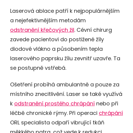
Laserová ablace patří k nejpopulárnějším
a nejefektivnějším metodám
odstranění křečových žil
. Cévní chirurg
zavede pacientovi do postižené žíly
diodové vlákno a působením tepla
laserového paprsku žílu zevnitř uzavře. Ta
se postupně vstřebá.
Ošetření probíhá ambulantně a pouze za
místního znecitlivění. Laser se také využívá
k
odstranění prostého chrápání
nebo při
léčbě chronické rýmy. Při operaci
chrápání
ORL specialista odpaří vibrující tkáň
měkkého patra, což vede k redukci