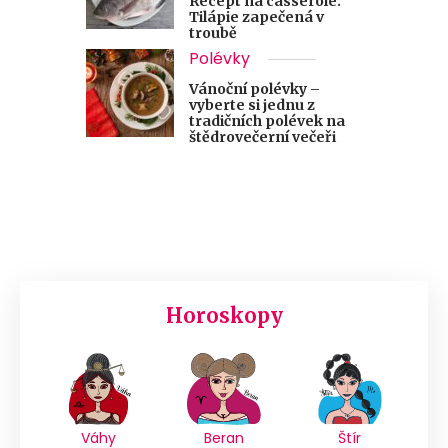
Recept na casserole:
Tilápie zapečená v
troubě
Polévky
Vánoční polévky –
vyberte si jednu z
tradičních polévek na
štědrovečerní večeři
Horoskopy
Váhy
Beran
Štír