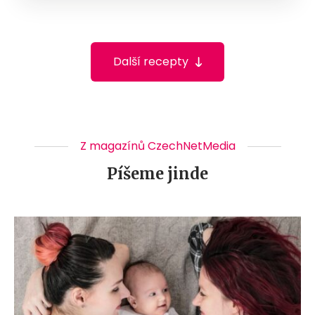
Další recepty
Z magazínů CzechNetMedia
Píšeme jinde