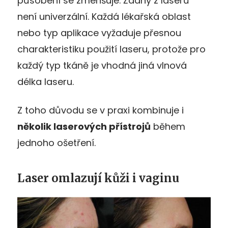
působení se zmenšuje. Žádný z laserů
není univerzální. Každá lékařská oblast
nebo typ aplikace vyžaduje přesnou
charakteristiku použití laseru, protože pro
každý typ tkáně je vhodná jiná vlnová
délka laseru.
Z toho důvodu se v praxi kombinuje i
několik laserových přístrojů
během
jednoho ošetření.
Laser omlazují kůži i vaginu