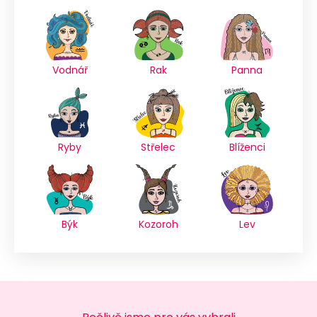
Vodnář
Rak
Panna
Ryby
Střelec
Blíženci
Býk
Kozoroh
Lev