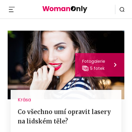
MENU
Fotogalerie
5 fotek
Krása
Co všechno umí opravit lasery
na lidském těle?