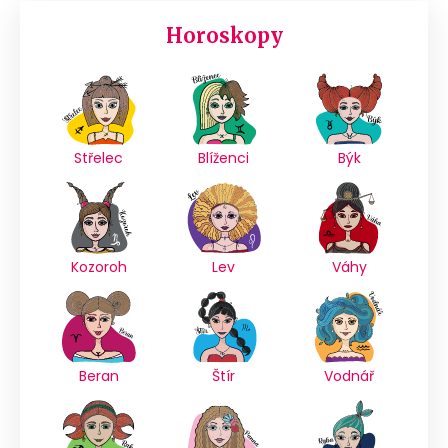
Horoskopy
Střelec
Blíženci
Býk
Kozoroh
Lev
Váhy
Beran
Štír
Vodnář