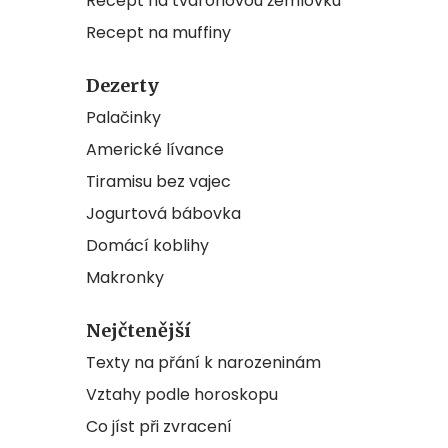
Recept na tvarohovou žemlovku
Recept na muffiny
Dezerty
Palačinky
Americké lívance
Tiramisu bez vajec
Jogurtová bábovka
Domácí koblihy
Makronky
Nejčtenější
Texty na přání k narozeninám
Vztahy podle horoskopu
Co jíst při zvracení