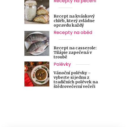
Recepty na pečení
Recept na kváskový
chléb, který zvládne
opravdu každý
Recepty na oběd
Recept na casserole:
Tilápie zapečená v
troubě
Polévky
Vánoční polévky –
vyberte si jednu z
tradičních polévek na
štědrovečerní večeři