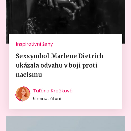
Inspirativní ženy
Sexsymbol Marlene Dietrich
ukázala odvahu v boji proti
nacismu
Taťána Kročková
6 minut čtení