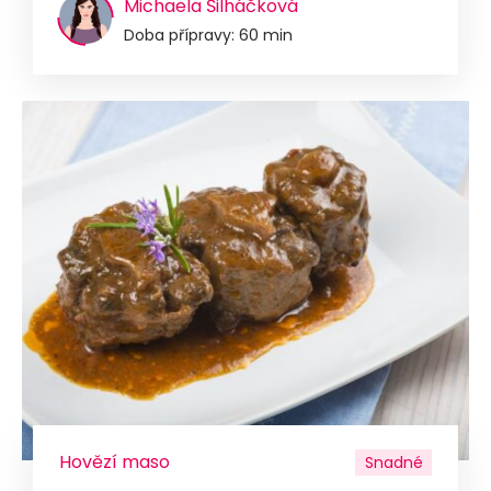
Michaela Šilháčková
Doba přípravy: 60 min
Hovězí maso
Snadné