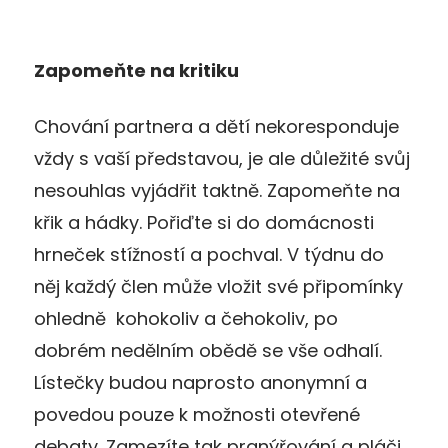
Zapomeňte na kritiku
Chování partnera a dětí nekoresponduje
vždy s vaší představou, je ale důležité svůj
nesouhlas vyjádřit taktně. Zapomeňte na
křik a hádky. Pořiďte si do domácnosti
hrneček stížností a pochval. V týdnu do
něj každý člen může vložit své připomínky
ohledně kohokoliv a čehokoliv, po
dobrém nedělním obědě se vše odhalí.
Lístečky budou naprosto anonymní a
povedou pouze k možnosti otevřené
debaty. Zamezíte tak pranýřování a pláči.