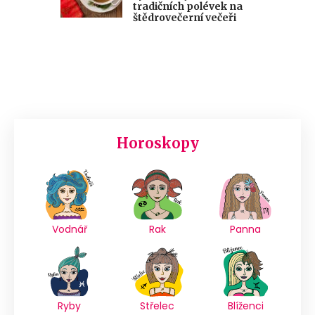
tradičních polévek na
štědrovečerní večeři
Horoskopy
Vodnář
Rak
Panna
Ryby
Střelec
Blíženci