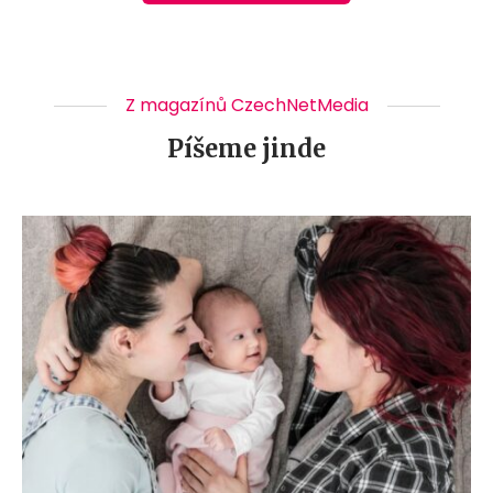
Z magazínů CzechNetMedia
Píšeme jinde