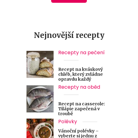
Nejnovější recepty
Recepty na pečení
Recept na kváskový
chléb, který zvládne
opravdu každý
Recepty na oběd
Recept na casserole:
Tilápie zapečená v
troubě
Polévky
Vánoční polévky –
vyberte si jednu z