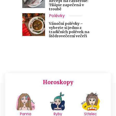
Recept na casserole:
Tilápie zapečená v
troubě
Polévky
Vánoční polévky –
vyberte si jednu z
tradičních polévek na
štědrovečerní večeři
Horoskopy
Panna
Ryby
Střelec