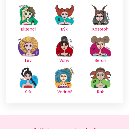
Blíženci
Býk
Kozoroh
Lev
Váhy
Beran
Štír
Vodnář
Rak