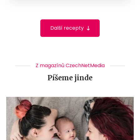
Další recepty
Z magazínů CzechNetMedia
Píšeme jinde