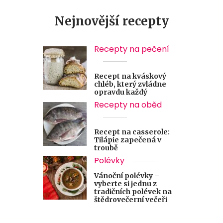
Nejnovější recepty
Recepty na pečení
Recept na kváskový
chléb, který zvládne
opravdu každý
Recepty na oběd
Recept na casserole:
Tilápie zapečená v
troubě
Polévky
Vánoční polévky –
vyberte si jednu z
tradičních polévek na
štědrovečerní večeři