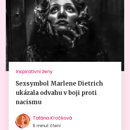
Inspirativní ženy
Sexsymbol Marlene Dietrich
ukázala odvahu v boji proti
nacismu
Taťána Kročková
6 minut čtení