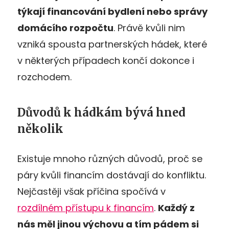
týkají financování bydlení nebo správy
domácího rozpočtu
. Právě kvůli nim
vzniká spousta partnerských hádek, které
v některých případech končí dokonce i
rozchodem.
Důvodů k hádkám bývá hned
několik
Existuje mnoho různých důvodů, proč se
páry kvůli financím dostávají do konfliktu.
Nejčastěji však příčina spočívá v
rozdílném přístupu k financím
.
Každý z
nás měl jinou výchovu a tí
m pádem si