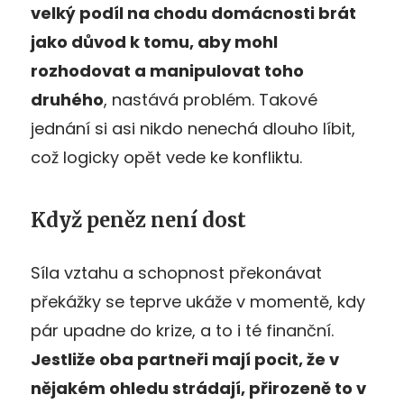
velký podíl na chodu domácnosti brát
jako důvod k tomu, aby mohl
rozhodovat a manipulovat toho
druh
ého
, nastává problém. Takové
jednání si asi nikdo nenechá dlouho líbit,
což logicky opět vede ke konfliktu.
Když peněz není dost
Síla vztahu a schopnost překonávat
překážky se teprve ukáže v momentě, kdy
pár upadne do krize, a to i té finanční.
Jestliže oba partneři mají pocit, že v
nějak
ém ohledu strádají, přirozeně to v