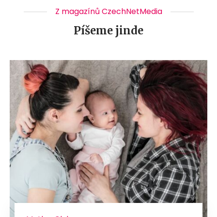
Z magazínů CzechNetMedia
Píšeme jinde