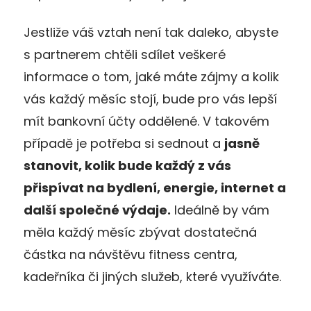
Jestliže váš vztah není tak daleko, abyste
s partnerem chtěli sdílet veškeré
informace o tom, jaké máte zájmy a kolik
vás každý měsíc stojí, bude pro vás lepší
mít bankovní účty oddělené. V takovém
případě je potřeba si sednout a
jasně
stanovit, kolik bude každý z vá
s
př
ispívat na bydlení
, energie, internet a
další společn
é výdaje.
Ideálně by vám
měla každý měsíc zbývat dostatečná
částka na návštěvu fitness centra,
kadeřníka či jiných služeb, které využíváte.