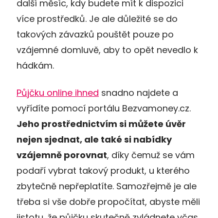
další měsíc, kdy budete mít k dispozici
více prostředků. Je ale důležité se do
takových závazků pouštět pouze po
vzájemné domluvě, aby to opět nevedlo k
hádkám.
Půjčku online ihned
snadno najdete a
vyřídíte pomocí portálu Bezvamoney.cz.
Jeho prostřednictvím si můžete úvěr
nejen sjednat, ale tak
é si nabídky
vzájemně porovnat
, díky čemuž se vám
podaří vybrat takový produkt, u kterého
zbytečně nepřeplatíte. Samozřejmě je ale
třeba si vše dobře propočítat, abyste měli
jistotu, že půjčku skutečně zvládnete včas