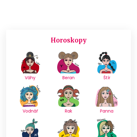
Horoskopy
Váhy
Beran
Štír
Vodnář
Rak
Panna