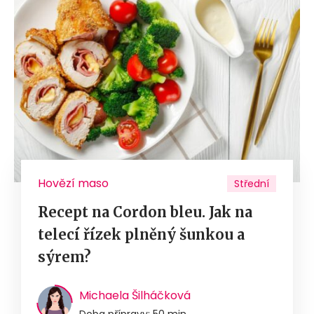
Hovězí maso
Střední
Recept na Cordon bleu. Jak na
telecí řízek plněný šunkou a
sýrem?
Michaela Šilháčková
Doba přípravy: 50 min