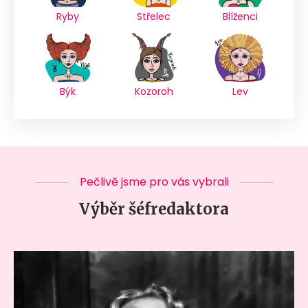
Ryby
Střelec
Blíženci
Býk
Kozoroh
Lev
Pečlivě jsme pro vás vybrali
Výběr šéfredaktora