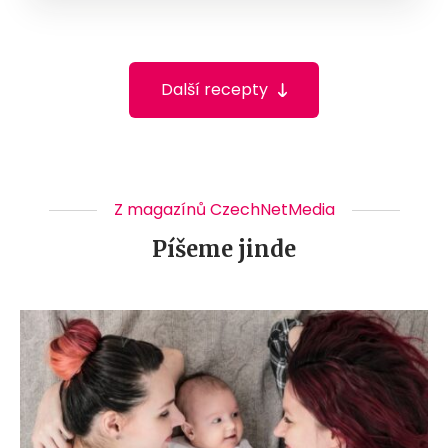
Další recepty
Z magazínů CzechNetMedia
Píšeme jinde