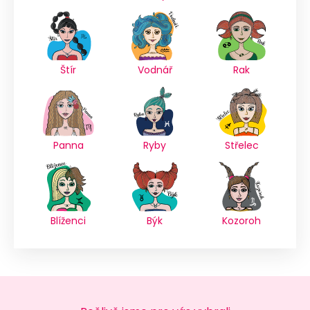
Štír
Vodnář
Rak
Panna
Ryby
Střelec
Blíženci
Býk
Kozoroh