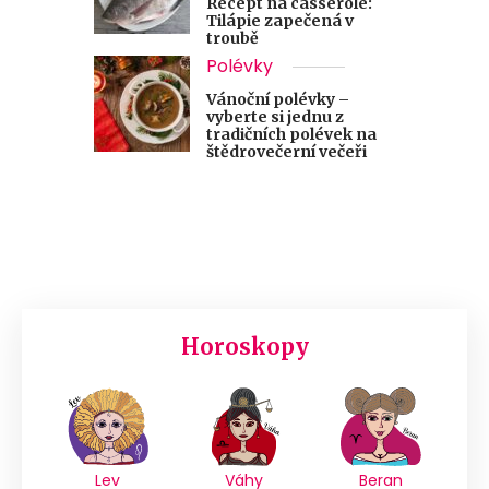
Recept na casserole:
Tilápie zapečená v
troubě
Polévky
Vánoční polévky –
vyberte si jednu z
tradičních polévek na
štědrovečerní večeři
Horoskopy
Lev
Váhy
Beran