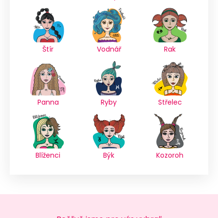
Štír
Vodnář
Rak
Panna
Ryby
Střelec
Blíženci
Býk
Kozoroh