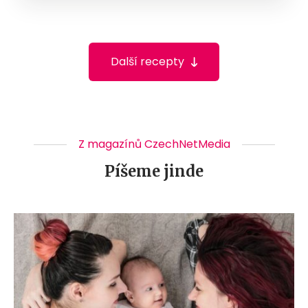
Další recepty
Z magazínů CzechNetMedia
Píšeme jinde