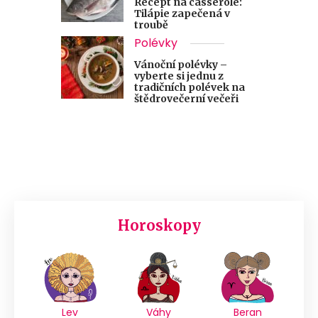
Recept na casserole:
Tilápie zapečená v
troubě
Polévky
Vánoční polévky –
vyberte si jednu z
tradičních polévek na
štědrovečerní večeři
Horoskopy
Lev
Váhy
Beran