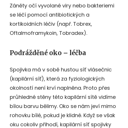
Záněty očí vyvolané viry nebo bakteriemi
se léčí pomocí antibiotických a
kortikoidních léčiv (např. Tobrex,
Oftalmoframykoin, Tobradex).
Podrážděné oko – léčba
Spojivka má v sobě hustou síť vlásečnic
(kapilární síť), která za fyziologických
okolností není krví naplněna. Proto přes
průhledné stěny této kapilární sítě vidíme
bílou barvu bělimy. Oko se nám jeví mimo
rohovku bílé, pokud je klidné. Když se však
oku cokoliv přihodí, kapilární síť spojivky