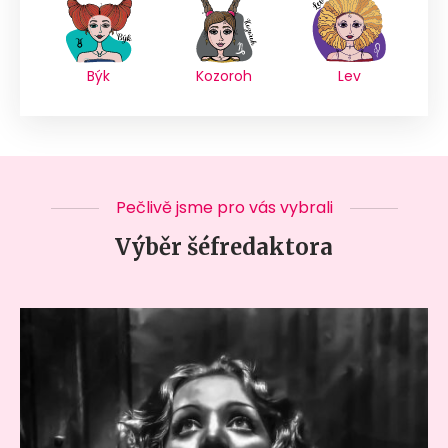
Býk
Kozoroh
Lev
Pečlivě jsme pro vás vybrali
Výběr šéfredaktora