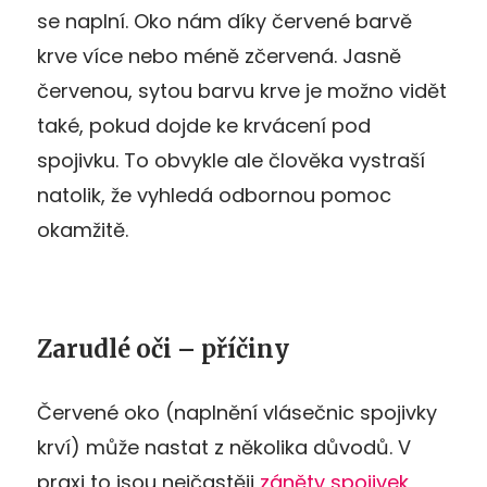
se naplní. Oko nám díky červené barvě
krve více nebo méně zčervená. Jasně
červenou, sytou barvu krve je možno vidět
také, pokud dojde ke krvácení pod
spojivku. To obvykle ale člověka vystraší
natolik, že vyhledá odbornou pomoc
okamžitě.
Zarudlé oči – příčiny
Červené oko (naplnění vlásečnic spojivky
krví) může nastat z několika důvodů. V
praxi to jsou nejčastěji
záněty spojivek