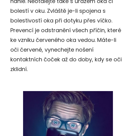
náhle. Neotálejte také s úrazem oka či
bolestí v oku. Zvláště je-li spojena s
bolestivostí oka při dotyku přes víčko.
Prevencí je odstranění všech příčin, které
ke vzniku červeného oka vedou. Máte-li
oči červené, vynechejte nošení
kontaktních čoček až do doby, kdy se oči
zklidní.