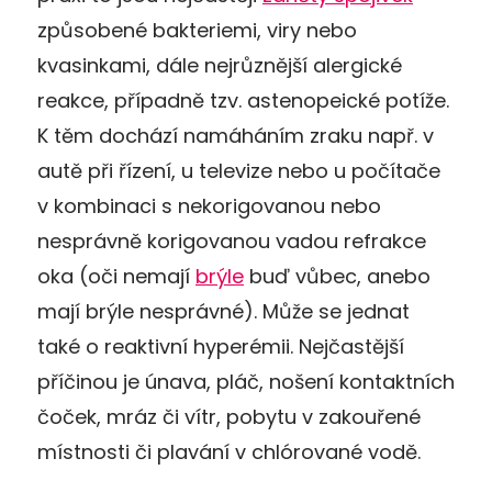
způsobené bakteriemi, viry nebo
kvasinkami, dále nejrůznější alergické
reakce, případně tzv. astenopeické potíže.
K těm dochází namáháním zraku např. v
autě při řízení, u televize nebo u počítače
v kombinaci s nekorigovanou nebo
nesprávně korigovanou vadou refrakce
oka (oči nemají
brýle
buď vůbec, anebo
mají brýle nesprávné). Může se jednat
také o reaktivní hyperémii. Nejčastější
příčinou je únava, pláč, nošení kontaktních
čoček, mráz či vítr, pobytu v zakouřené
místnosti či plavání v chlórované vodě.