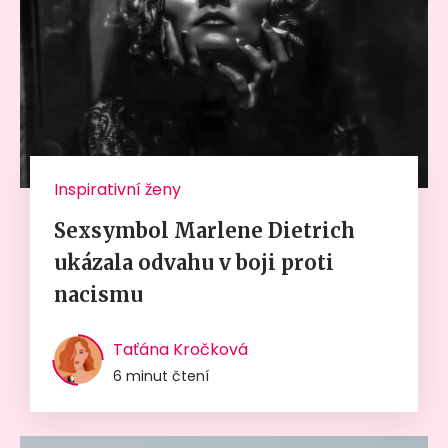
Inspirativní ženy
Sexsymbol Marlene Dietrich
ukázala odvahu v boji proti
nacismu
Taťána Kročková
6 minut čtení