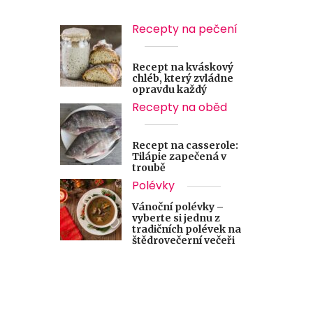
Recepty na pečení
Recept na kváskový
chléb, který zvládne
opravdu každý
Recepty na oběd
Recept na casserole:
Tilápie zapečená v
troubě
Polévky
Vánoční polévky –
vyberte si jednu z
tradičních polévek na
štědrovečerní večeři