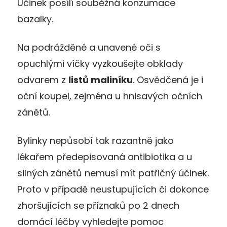
Účinek posílí souběžná konzumace
bazalky.
Na podrážděné a unavené oči s
opuchlými víčky vyzkoušejte obklady
odvarem z
listů maliníku
. Osvědčená je i
oční koupel, zejména u hnisavých očních
zánětů.
Bylinky nepůsobí tak razantně jako
lékařem předepisovaná antibiotika a u
silných zánětů nemusí mít patřičný účinek.
Proto v případě neustupujících či dokonce
zhoršujících se příznaků po 2 dnech
domácí léčby vyhledejte pomoc