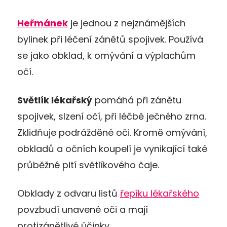
Heřmánek
je jednou z nejznámějších
bylinek při léčení zánětů spojivek. Používá
se jako obklad, k omývání a výplachům
očí.
Světlík lékařský
pomáhá při zánětu
spojivek, slzení očí, při léčbě ječného zrna.
Zklidňuje podrážděné oči. Kromě omývání,
obkladů a očních koupelí je vynikající také
průběžné pití světlíkového čaje.
Obklady z odvaru listů
řepíku lékařského
povzbudí unavené oči a mají
protizánětlivé účinky.