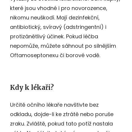
které jsou vhodné i pro novorozence,
nikomu neuškodí. Mají dezinfekční,
antibiotický, svíravý (adstringentní) i
protizánětlivý účinek. Pokud léčba
nepomůže, můžete sáhnout po silnějším
Oftamoseptonexu či borové vodě.
Kdy k lékaři?
Určitě očního lékaře navštivte bez
odkladu, dojde-li ke ztrátě nebo poruše
zraku. Zvláště, pokud tato potíž nastala