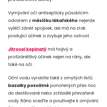
Vymývání očí antisepticky působícím
odvarem z
měsíčku lékařského
nejenže
vyléčí zánět spojivek, ale má na zrak
posilující účinek a zvyšuje jeho ostrost.
Jitrocel kopinatý
má hojivý a
protizánětlivý účinek nejen na rány, ale
také na oči.
Oční vodu vyrobíte také z omytých listů
bazalky posvátné
ponořených přes noc
do destilované nebo zchladlé převařené
vody. Ráno sceďte a používejte k omývání.