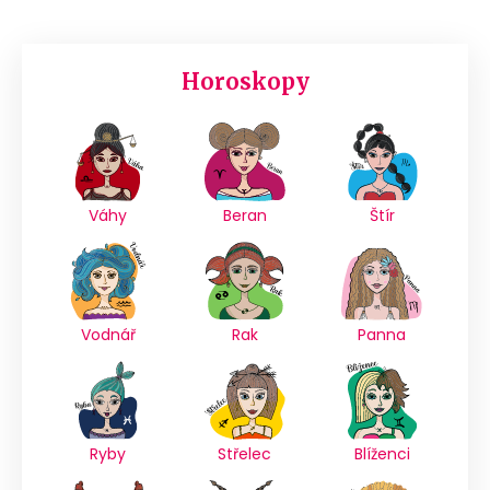
Horoskopy
Váhy
Beran
Štír
Vodnář
Rak
Panna
Ryby
Střelec
Blíženci