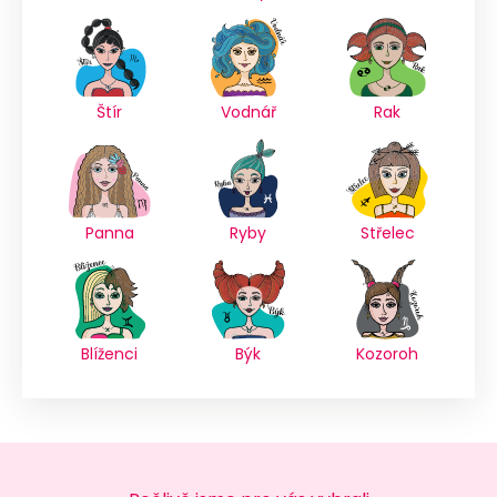
Štír
Vodnář
Rak
Panna
Ryby
Střelec
Blíženci
Býk
Kozoroh