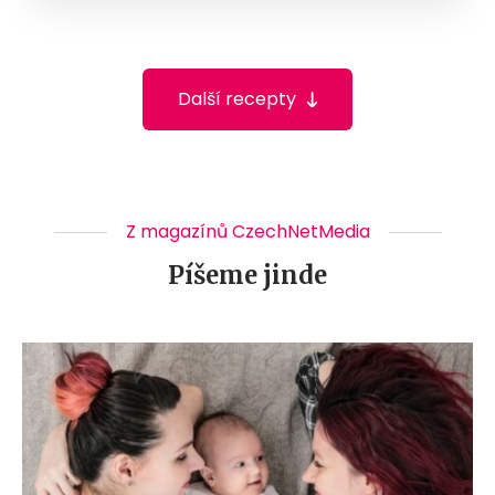
Další recepty
Z magazínů CzechNetMedia
Píšeme jinde