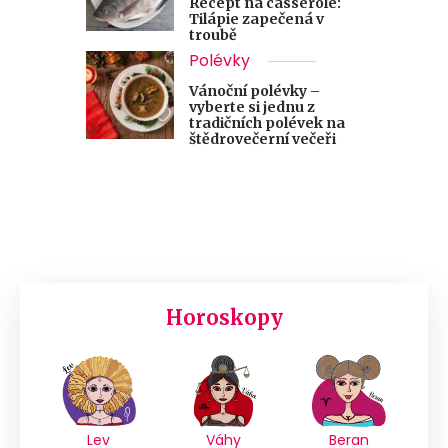
Recept na casserole:
Tilápie zapečená v
troubě
Polévky
Vánoční polévky –
vyberte si jednu z
tradičních polévek na
štědrovečerní večeři
Horoskopy
Lev
Váhy
Beran