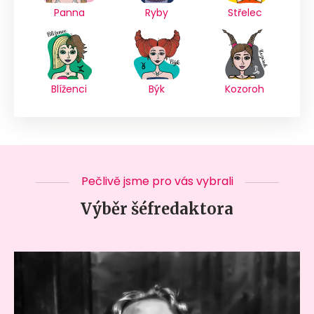
Panna
Ryby
Střelec
Blíženci
Býk
Kozoroh
Pečlivě jsme pro vás vybrali
Výběr šéfredaktora