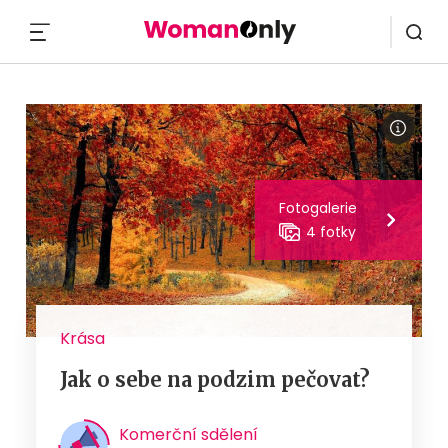
MENU
Fotogalerie
4 fotky
Krása
Jak o sebe na podzim pečovat?
Komerční sdělení