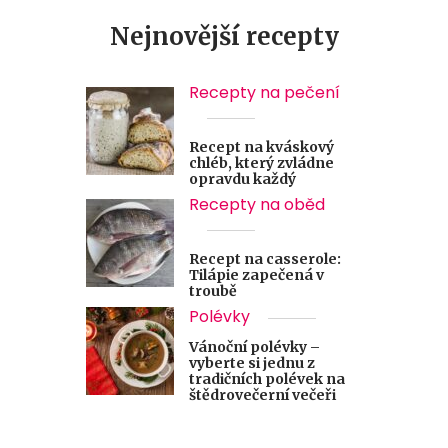
Nejnovější recepty
Recepty na pečení
Recept na kváskový
chléb, který zvládne
opravdu každý
Recepty na oběd
Recept na casserole:
Tilápie zapečená v
troubě
Polévky
Vánoční polévky –
vyberte si jednu z
tradičních polévek na
štědrovečerní večeři