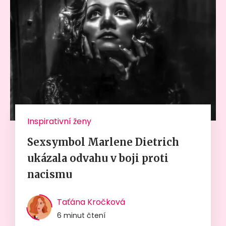
Inspirativní ženy
Sexsymbol Marlene Dietrich
ukázala odvahu v boji proti
nacismu
Taťána Kročková
6 minut čtení