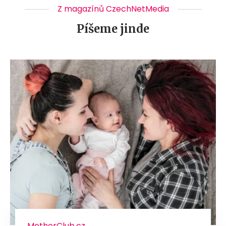
Z magazínů CzechNetMedia
Píšeme jinde
MotherClub.cz