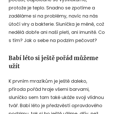
protože je teplo. Snadno se zpotíme a
zaděláme si na problémy, navíc na nás
útočí viry a bakterie. Sluníčka je méně, což
nedělá dobře ani naší pleti, ani imunitě. Co
s tím? Jak o sebe na podzim pečovat?
Babí léto si ještě pořád můžeme
užít
K prvním mrazíkům je ještě daleko,
příroda pořád hraje všemi barvami,
sluníčko sem tam také ukáže svoji vlídnou
tvář. Babí léto je předzvěstí opravdového
podzimu, tak si ho ještě užijme, dřív, než