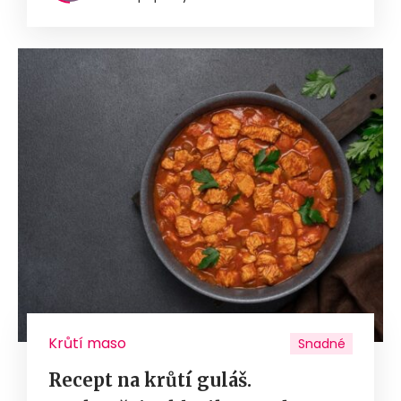
Krůtí maso
Snadné
Recept na krůtí guláš.