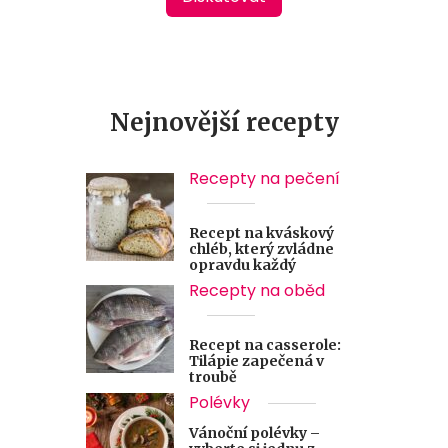
Nejnovější recepty
Recepty na pečení
Recept na kváskový
chléb, který zvládne
opravdu každý
Recepty na oběd
Recept na casserole:
Tilápie zapečená v
troubě
Polévky
Vánoční polévky –