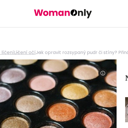
líčení
Líčení očí
Jak opravit rozsypaný pudr či stíny? Přin