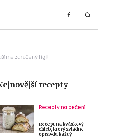
ášíme zaručený fígl!
Nejnovější recepty
Recepty na pečení
Recept na kváskový
chléb, který zvládne
opravdu každý