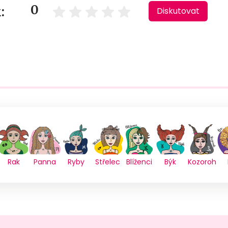
0
:
Diskutovat
Rak
Panna
Ryby
Střelec
Blíženci
Býk
Kozoroh