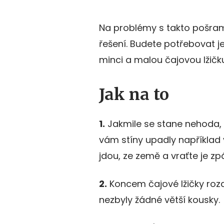
Na problémy s takto pošra
řešení. Budete potřebovat je
minci a malou čajovou lžičk
Jak na to
1.
Jakmile se stane nehoda, 
vám stíny upadly například 
jdou, ze země a vraťte je zp
2.
Koncem čajové lžičky rozdr
nezbyly žádné větší kousky.