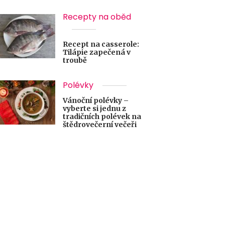
Recepty na oběd
Recept na casserole:
Tilápie zapečená v
troubě
Polévky
Vánoční polévky –
vyberte si jednu z
tradičních polévek na
štědrovečerní večeři