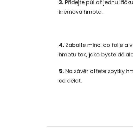
3.
Přidejte půl až jednu lžič
krémová hmota.
4.
Zabalte minci do folie a 
hmotu tak, jako byste dělala
5.
Na závěr otřete zbytky hm
co dělat.