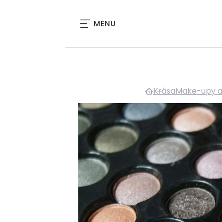
MENU
Krása
Make-upy a 