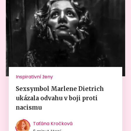
Inspirativní ženy
Sexsymbol Marlene Dietrich
ukázala odvahu v boji proti
nacismu
Taťána Kročková