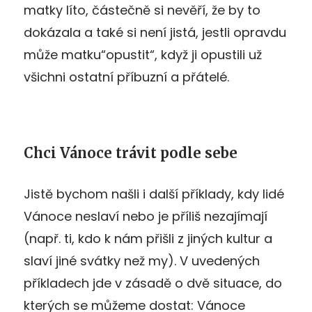
matky líto, částečně si nevěří, že by to
dokázala a také si není jistá, jestli opravdu
může matku“opustit“, když ji opustili už
všichni ostatní příbuzní a přátelé.
Chci Vánoce trávit podle sebe
Jistě bychom našli i další příklady, kdy lidé
Vánoce neslaví nebo je příliš nezajímají
(např. ti, kdo k nám přišli z jiných kultur a
slaví jiné svátky než my). V uvedených
příkladech jde v zásadě o dvě situace, do
kterých se můžeme dostat: Vánoce