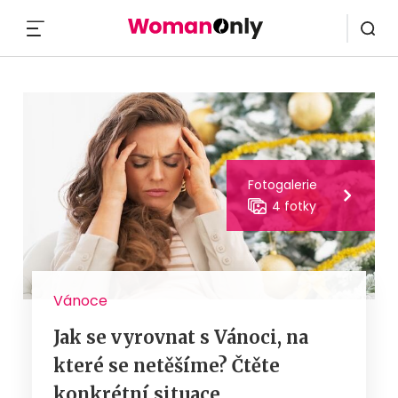
MENU
Fotogalerie
4 fotky
Vánoce
Jak se vyrovnat s Vánoci, na
které se netěšíme? Čtěte
konkrétní situace