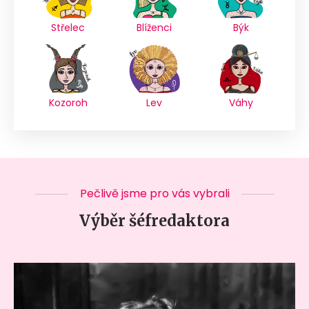
Střelec
Blíženci
Býk
Kozoroh
Lev
Váhy
Pečlivě jsme pro vás vybrali
Výběr šéfredaktora