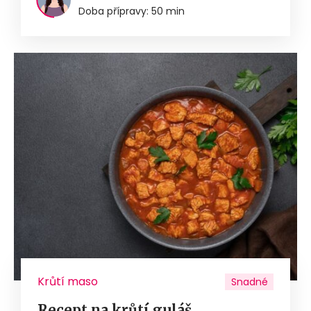
Doba přípravy: 50 min
Krůtí maso
Snadné
Recept na krůtí guláš.