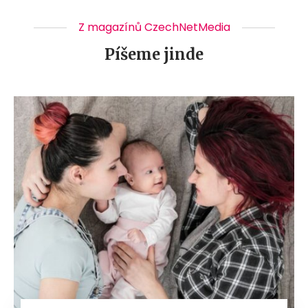
Z magazínů CzechNetMedia
Píšeme jinde