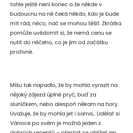
tohle ještě není konec a že někde v
budoucnu na ně čeká někdo, kdo je bude
mít rád, něco, nač se mohou těšit. Zkrátka
pomůže uvědomit si, že nemá cenu se
nutit do něčeho, co je jim od začátku
protivné.
Míšu tak napadlo, že by mohla vyrazit na
nějaký zájezd úplně pryč, buď za
sluníčkem, nebo alespoň někam na hory.
Uvažuje, že by mohla jet i sama… Udělat si
Vánoce po svém je možná jeden z
dobrých receptů – přestat se ohlížet jen