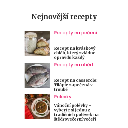
Nejnovější recepty
Recepty na pečení
Recept na kváskový
chléb, který zvládne
opravdu každý
Recepty na oběd
Recept na casserole:
Tilápie zapečená v
troubě
Polévky
Vánoční polévky –
vyberte si jednu z
tradičních polévek na
štědrovečerní večeři