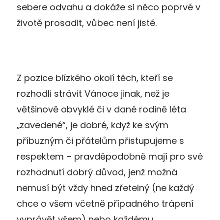
sebere odvahu a dokáže si něco poprvé v
životě prosadit, vůbec není jisté.
Z pozice blízkého okolí těch, kteří se
rozhodli strávit Vánoce jinak, než je
většinově obvyklé či v dané rodině léta
„zavedené“, je dobré, když ke svým
příbuzným či přátelům přistupujeme s
respektem – pravděpodobně mají pro své
rozhodnutí dobrý důvod, jenž možná
nemusí být vždy hned zřetelný (ne každý
chce o všem včetně případného trápení
vyprávět všem) nebo každému