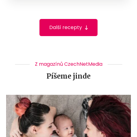
Další recepty
Z magazínů CzechNetMedia
Píšeme jinde