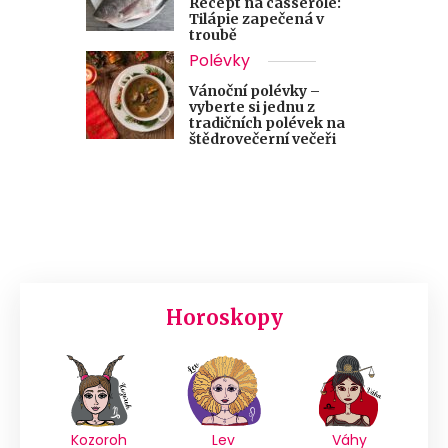
Recept na casserole:
Tilápie zapečená v
troubě
Polévky
Vánoční polévky –
vyberte si jednu z
tradičních polévek na
štědrovečerní večeři
Horoskopy
Kozoroh
Lev
Váhy