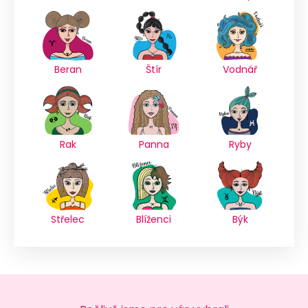
Beran
Štír
Vodnář
Rak
Panna
Ryby
Střelec
Blíženci
Býk