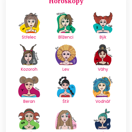
Horoskopy
Střelec
Blíženci
Býk
Kozoroh
Lev
Váhy
Beran
Štír
Vodnář