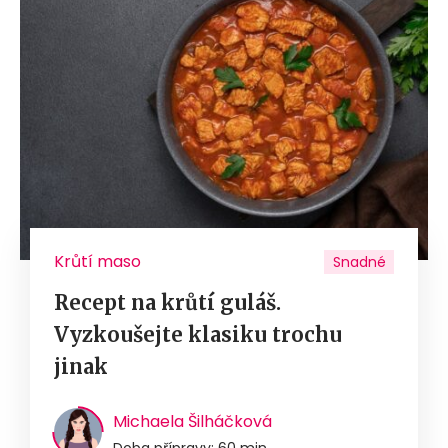
Krůtí maso
Snadné
Recept na krůtí guláš.
Vyzkoušejte klasiku trochu
jinak
Michaela Šilháčková
Doba přípravy: 60 min