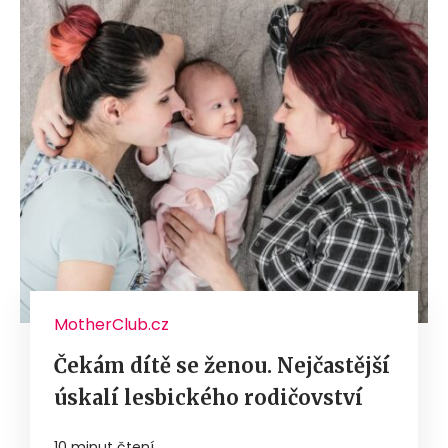
MotherClub.cz
Čekám dítě se ženou. Nejčastější
úskalí lesbického rodičovství
10 minut čtení