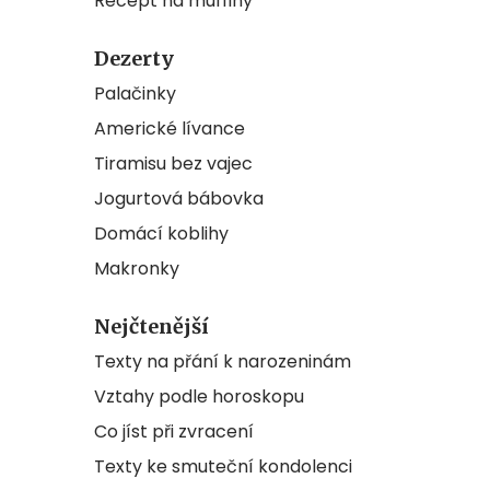
Recept na muffiny
Dezerty
Palačinky
Americké lívance
Tiramisu bez vajec
Jogurtová bábovka
Domácí koblihy
Makronky
Nejčtenější
Texty na přání k narozeninám
Vztahy podle horoskopu
Co jíst při zvracení
Texty ke smuteční kondolenci