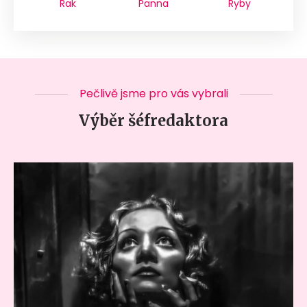
Rak
Panna
Ryby
Pečlivě jsme pro vás vybrali
Výběr šéfredaktora