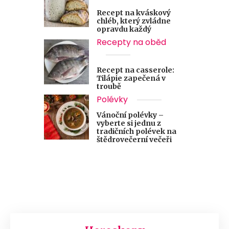
Recept na kváskový
chléb, který zvládne
opravdu každý
Recepty na oběd
Recept na casserole:
Tilápie zapečená v
troubě
Polévky
Vánoční polévky –
vyberte si jednu z
tradičních polévek na
štědrovečerní večeři