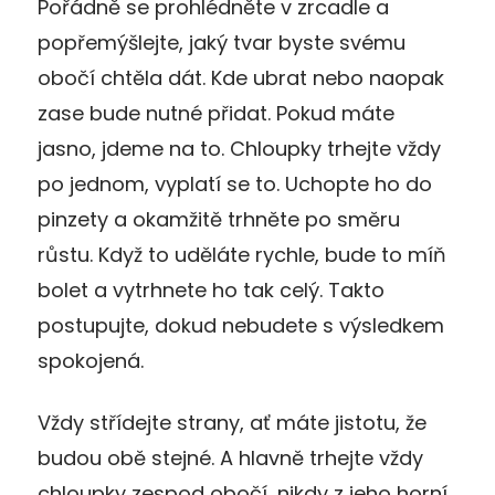
Pořádně se prohlédněte v zrcadle a
popřemýšlejte, jaký tvar byste svému
obočí chtěla dát. Kde ubrat nebo naopak
zase bude nutné přidat. Pokud máte
jasno, jdeme na to. Chloupky trhejte vždy
po jednom, vyplatí se to. Uchopte ho do
pinzety a okamžitě trhněte po směru
růstu. Když to uděláte rychle, bude to míň
bolet a vytrhnete ho tak celý. Takto
postupujte, dokud nebudete s výsledkem
spokojená.
Vždy střídejte strany, ať máte jistotu, že
budou obě stejné. A hlavně trhejte vždy
chloupky zespod obočí, nikdy z jeho horní