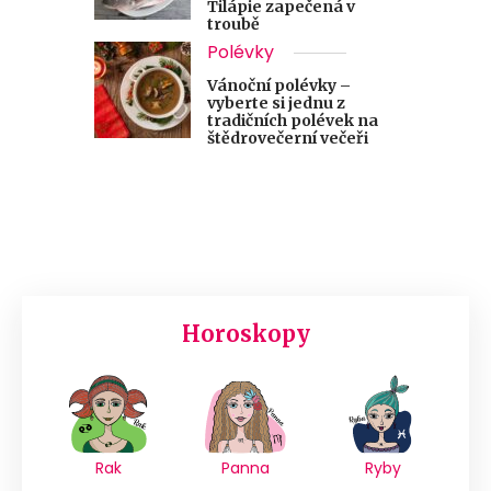
Tilápie zapečená v
troubě
Polévky
Vánoční polévky –
vyberte si jednu z
tradičních polévek na
štědrovečerní večeři
Horoskopy
Rak
Panna
Ryby