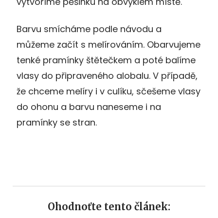
vytvoříme pěšinku na obvyklém místě.
Barvu smícháme podle návodu a
můžeme začít s melírováním. Obarvujeme
tenké pramínky štětečkem a poté balíme
vlasy do připraveného alobalu. V případě,
že chceme melíry i v culíku, sčešeme vlasy
do ohonu a barvu naneseme i na
pramínky se stran.
Ohodnoťte tento článek: