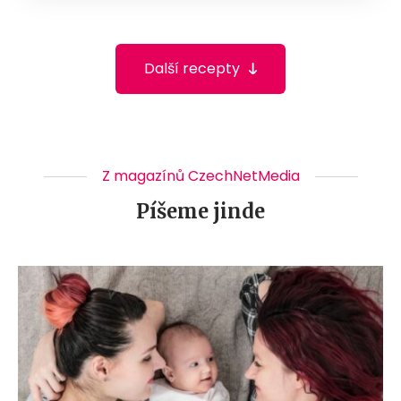
Další recepty
Z magazínů CzechNetMedia
Píšeme jinde