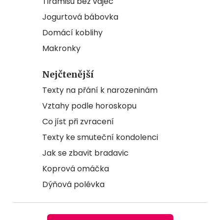
Tiramisu bez vajec
Jogurtová bábovka
Domácí koblihy
Makronky
Nejčtenější
Texty na přání k narozeninám
Vztahy podle horoskopu
Co jíst při zvracení
Texty ke smuteční kondolenci
Jak se zbavit bradavic
Koprová omáčka
Dýňová polévka