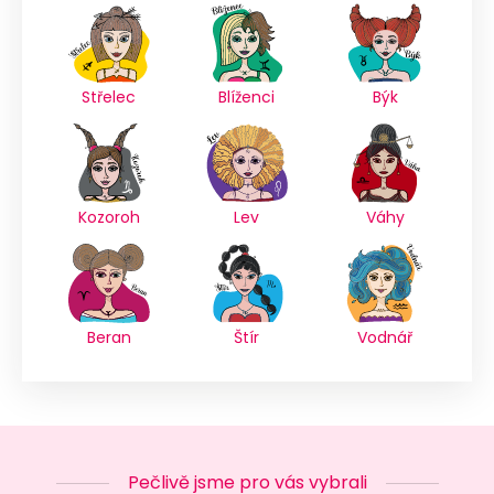
Střelec
Blíženci
Býk
Kozoroh
Lev
Váhy
Beran
Štír
Vodnář
Pečlivě jsme pro vás vybrali