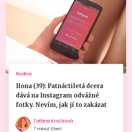
Rodina
Ilona (39): Patnáctiletá dcera
dává na Instagram odvážné
fotky. Nevím, jak jí to zakázat
Taťána Kročková
7 minut čtení