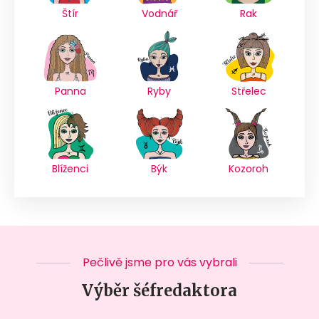
Štír
Vodnář
Rak
Panna
Ryby
Střelec
Blíženci
Býk
Kozoroh
Pečlivě jsme pro vás vybrali
Výběr šéfredaktora