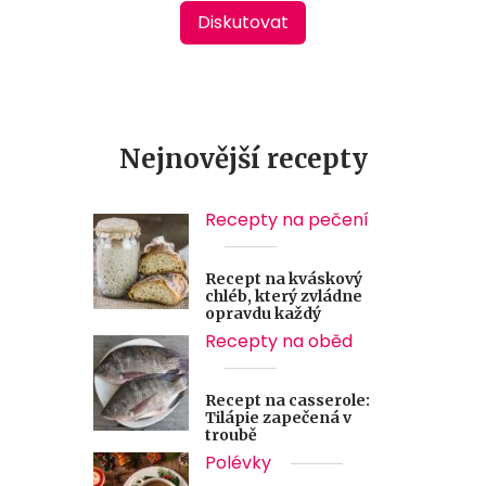
Diskutovat
Nejnovější recepty
Recepty na pečení
Recept na kváskový
chléb, který zvládne
opravdu každý
Recepty na oběd
Recept na casserole:
Tilápie zapečená v
troubě
Polévky