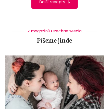
Další recepty
Z magazínů CzechNetMedia
Píšeme jinde