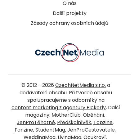
O nás
Další projekty
Zásady ochrany osobních údajů
© 2012 - 2026
CzechNetMedia s.r.o.
a
dodavatelé obsahu. Při tvorbě obsahu
spolupracujeme s odborníky na
content marketing z agentury Pickerly
.
Další
magazíny:
MotherClub
,
Oběhání
,
JenProTěhotné
,
Předškolnívěk
,
Topzine
,
Fanzine
,
StudentMag
,
JenProCestovatele
,
WeddingMag
,
LivingMag
,
Ocukroví
,