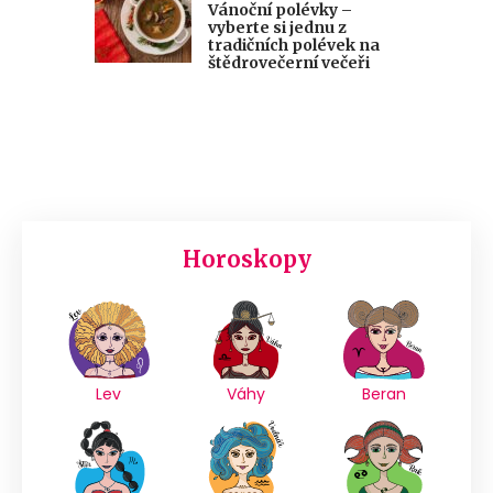
Vánoční polévky –
vyberte si jednu z
tradičních polévek na
štědrovečerní večeři
Horoskopy
Lev
Váhy
Beran