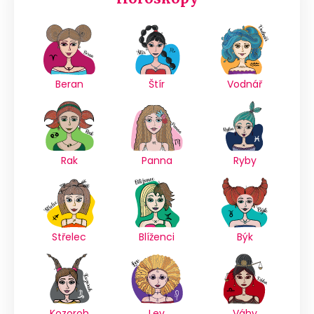
Beran
Štír
Vodnář
Rak
Panna
Ryby
Střelec
Blíženci
Býk
Kozoroh
Lev
Váhy