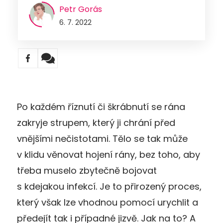
Petr Gorás
6. 7. 2022
Po každém říznutí či škrábnutí se rána
zakryje strupem, který ji chrání před
vnějšími nečistotami. Tělo se tak může
v klidu věnovat hojení rány, bez toho, aby
třeba muselo zbytečně bojovat
s kdejakou infekcí. Je to přirozený proces,
který však lze vhodnou pomocí urychlit a
předejít tak i případné jizvě. Jak na to? A