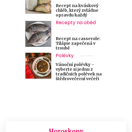
Recept na kváskový
chléb, který zvládne
opravdu každý
Recepty na oběd
Recept na casserole:
Tilápie zapečená v
troubě
Polévky
Vánoční polévky –
vyberte si jednu z
tradičních polévek na
štědrovečerní večeři
Horoskopy