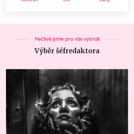
Pečlivě jsme pro vás vybrali
Výběr šéfredaktora