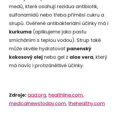
medů, které osahují rezidua antibiotik,
sulfonamidů nebo třeba příměsi cukru a
sirupů. Ověřené antibakteriální účinky má i
kurkuma
(aplikujeme jako pastu
smícháním s teplou vodou). Strup také
může skvěle hydratovat
panenský
kokosový olej
nebo gel z
aloe vera
, který
má navíc i protizánětlivé účinky.
Zdroje:
aad.org
,
healthline.com
,
medicalnewstoday.com
,
thehealthy.com