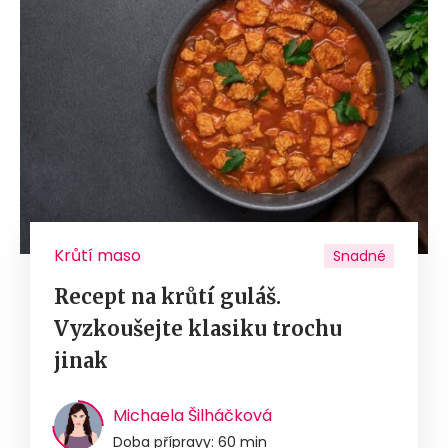
Krůtí maso
Snadné
Recept na krůtí guláš.
Vyzkoušejte klasiku trochu
jinak
Michaela Šilháčková
Doba přípravy: 60 min