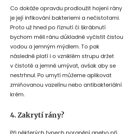
Co dokáže opravdu prodloužit hojení rány
je její infikování bakteriemi a nečistotami.
Proto už hned po říznutí či škrábnutí
bychom měli ránu důkladně vyčistit čistou
vodou a jemným mýdlem. To pak
následně platí i o vzniklém strupu držet
v čistotě a jemně umývat, avšak aby se
nestrhnul. Po umytí můžeme aplikovat
zmiňovanou vazelínu nebo antibakteriální
krém.
4. Zakrytí rány?
Při některých typech poranění anebo při