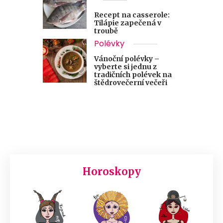
Recept na casserole:
Tilápie zapečená v
troubě
Polévky
Vánoční polévky –
vyberte si jednu z
tradičních polévek na
štědrovečerní večeři
Horoskopy