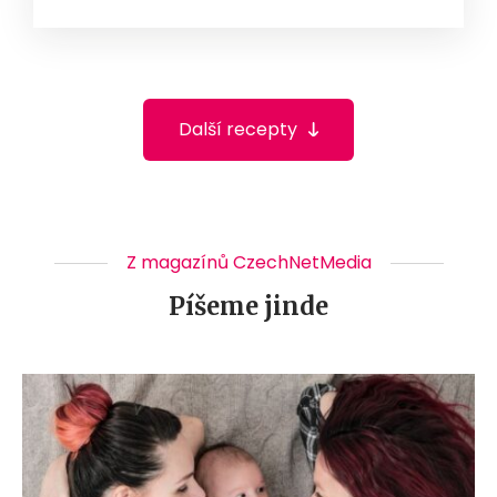
Další recepty
Z magazínů CzechNetMedia
Píšeme jinde