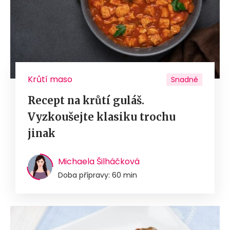
Krůtí maso
Snadné
Recept na krůtí guláš.
Vyzkoušejte klasiku trochu
jinak
Michaela Šilháčková
Doba přípravy: 60 min