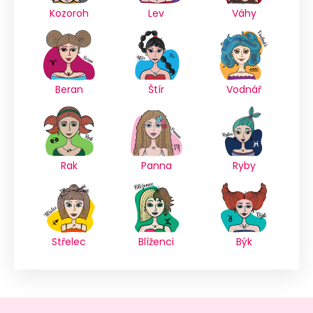
Kozoroh
Lev
Váhy
Beran
Štír
Vodnář
Rak
Panna
Ryby
Střelec
Blíženci
Býk