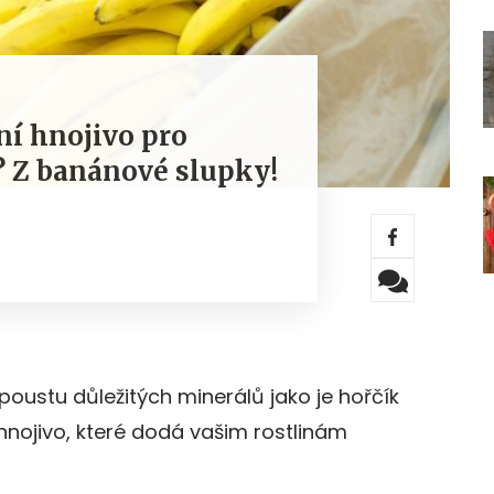
ní hnojivo pro
? Z banánové slupky!
oustu důležitých minerálů jako je hořčík
t hnojivo, které dodá vašim rostlinám