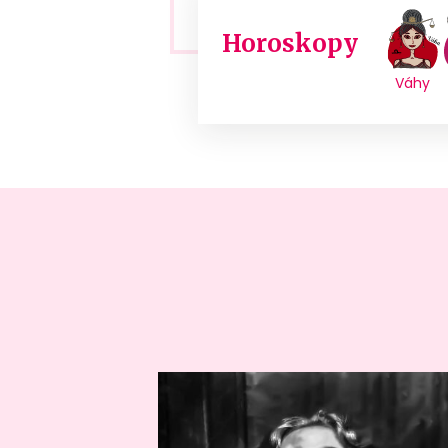
Horoskopy
Váhy