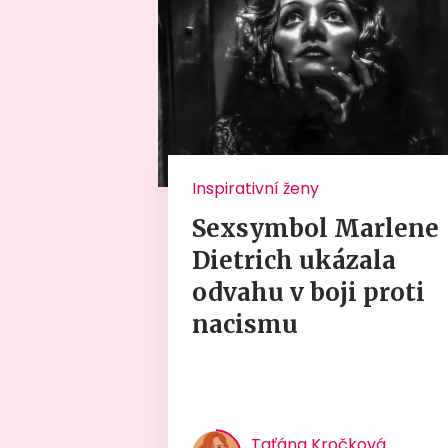
Inspirativní ženy
Sexsymbol Marlene
Dietrich ukázala
odvahu v boji proti
nacismu
Taťána Kročková