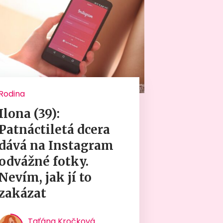
Rodina
Ilona (39):
Patnáctiletá dcera
dává na Instagram
odvážné fotky.
Nevím, jak jí to
zakázat
Taťána Kročková