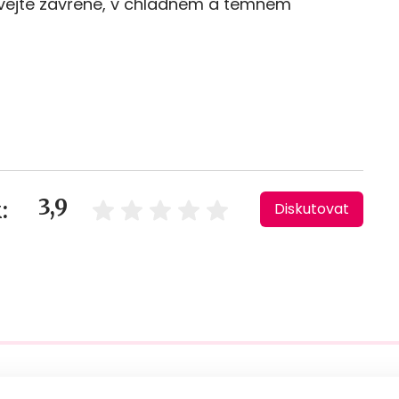
ejte zavřené, v chladném a temném
3,9
:
Diskutovat