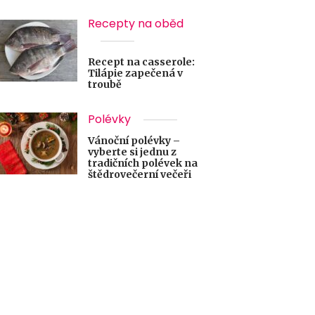
Recepty na oběd
Recept na casserole:
Tilápie zapečená v
troubě
Polévky
Vánoční polévky –
vyberte si jednu z
tradičních polévek na
štědrovečerní večeři