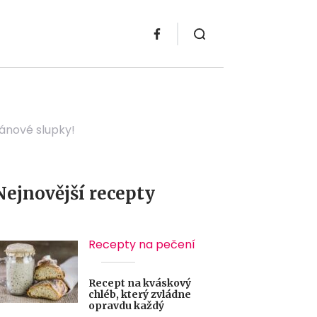
nánové slupky!
Nejnovější recepty
Recepty na pečení
Recept na kváskový
chléb, který zvládne
opravdu každý