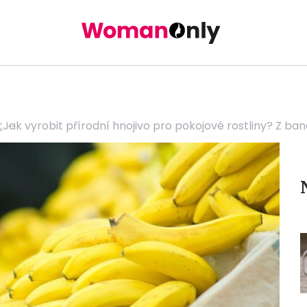
t
Jak vyrobit přírodní hnojivo pro pokojové rostliny? Z ba