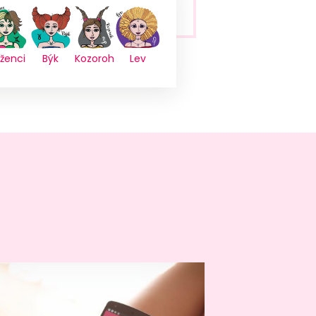
íženci
Býk
Kozoroh
Lev